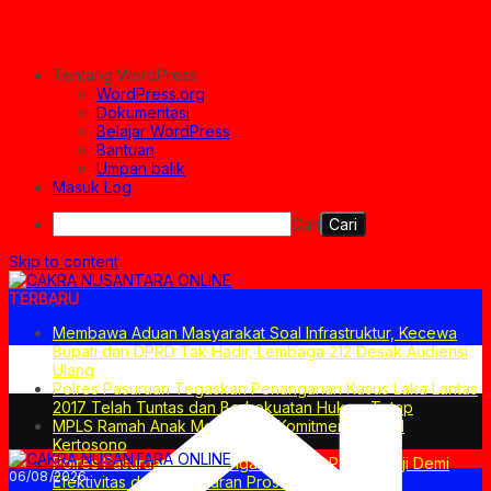
Tentang WordPress
WordPress.org
Dokumentasi
Belajar WordPress
Bantuan
Umpan balik
Masuk Log
Cari
Skip to content
TERBARU
Membawa Aduan Masyarakat Soal Infrastruktur, Kecewa
Bupati dan DPRD Tak Hadir, Lembaga 212 Desak Audiensi
Ulang
Polres Pasuruan Tegaskan Penanganan Kasus Laka Lantas
2017 Telah Tuntas dan Berkekuatan Hukum Tetap
MPLS Ramah Anak Merupakan Komitmen SMPN 1
Kertosono
Polres Pasuruan Mutasi Tiga Penyidik Polsek Beji Demi
06/08/2026
Efektivitas dan Kelancaran Proses Penyidikan