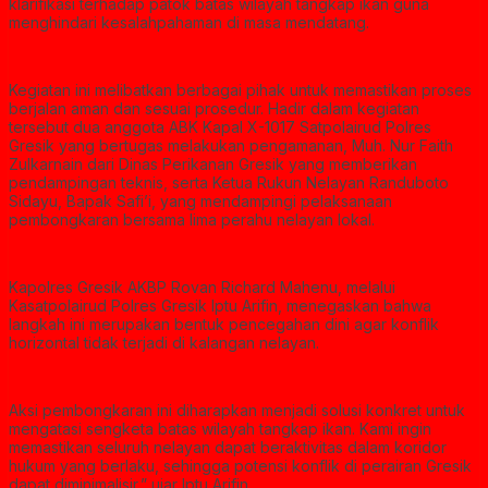
klarifikasi terhadap patok batas wilayah tangkap ikan guna
menghindari kesalahpahaman di masa mendatang.
Kegiatan ini melibatkan berbagai pihak untuk memastikan proses
berjalan aman dan sesuai prosedur. Hadir dalam kegiatan
tersebut dua anggota ABK Kapal X-1017 Satpolairud Polres
Gresik yang bertugas melakukan pengamanan, Muh. Nur Faith
Zulkarnain dari Dinas Perikanan Gresik yang memberikan
pendampingan teknis, serta Ketua Rukun Nelayan Randuboto
Sidayu, Bapak Safi’i, yang mendampingi pelaksanaan
pembongkaran bersama lima perahu nelayan lokal.
Kapolres Gresik AKBP Rovan Richard Mahenu, melalui
Kasatpolairud Polres Gresik Iptu Arifin, menegaskan bahwa
langkah ini merupakan bentuk pencegahan dini agar konflik
horizontal tidak terjadi di kalangan nelayan.
Aksi pembongkaran ini diharapkan menjadi solusi konkret untuk
mengatasi sengketa batas wilayah tangkap ikan. Kami ingin
memastikan seluruh nelayan dapat beraktivitas dalam koridor
hukum yang berlaku, sehingga potensi konflik di perairan Gresik
dapat diminimalisir,” ujar Iptu Arifin.