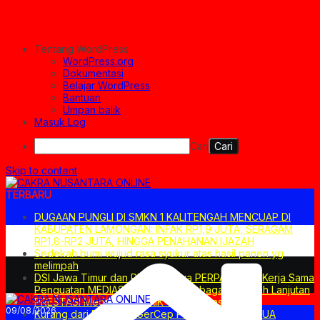
Tentang WordPress
WordPress.org
Dokumentasi
Belajar WordPress
Bantuan
Umpan balik
Masuk Log
Cari
Skip to content
TERBARU
DUGAAN PUNGLI DI SMKN 1 KALITENGAH MENCUAP DI
KABUPATEN LAMONGAN: INFAK RP1,9 JUTA, SERAGAM
RP1,8-RP2 JUTA, HINGGA PENAHANAN IJAZAH
Sedekah bumi wujud rasa syukur atas hasil panen yg
melimpah
DSI Jawa Timur dan PN SuraBaya PERPANJANG Kerja Sama
Penguatan MEDIASI Non-HAKIM Sebagai Langkah Lanjutan
PRESTASI Mediasi TERBAIK Tingkat Nasional
09/08/2026
Kurang dari DUA Hari GerCep POLISI Amankan DUA