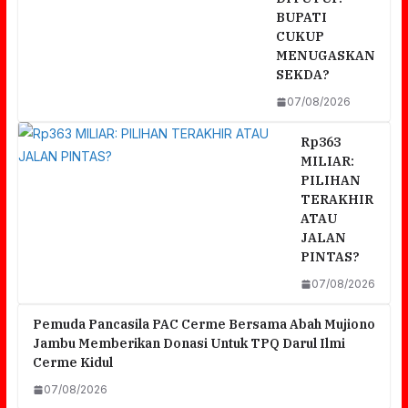
BUPATI
CUKUP
MENUGASKAN
SEKDA?
07/08/2026
Rp363
MILIAR:
PILIHAN
TERAKHIR
ATAU
JALAN
PINTAS?
07/08/2026
Pemuda Pancasila PAC Cerme Bersama Abah Mujiono
Jambu Memberikan Donasi Untuk TPQ Darul Ilmi
r
SAMPAI SEKARANG DPRD BERINISIAL
Cerme Kidul
BELUM BERI KLARIFIKASI TERBUKA
07/08/2026