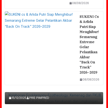
08/08/2026
SUKENI Cs
& Arlida
Putri Siap
Menghibur!
Semarang
Extreme
Gelar
Pelantikan
Akbar
“Back On
Track”
2026–2029
Kolaborasi EcoHarmony-Ecotheology:
08/08/2026
Kemenag Dan FKUB Probolinggo Satukan
DSI Jawa Timur Dan PN SuraBaya
Visi Jaga Kerukunan Dan Lingkungan
PERPANJANG Kerja Sama Penguatan
15/12/2025
PRIE PIMPRED
MEDIASI Non-HAKIM Sebagai Langkah
Lanjutan PRESTASI Mediasi TERBAIK Tingkat