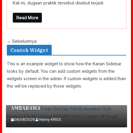
Kali ini, dugaan praktik tersebut disebut terjadi
Read More
← Sebelumnya
Contoh Widget
This is an example widget to show how the Kanan Sidebar
looks by default. You can add custom widgets from the
widgets screen in the admin. If custom widgets is added than
Kurang Dari DUA Hari GerCep POLISI
this will be replaced by those widgets.
Amankan DUA Terduga PELAKU Kasus
PERAMPOKAN Counter HP Royal Phone Di
AMBARAWA
08/08/2026
Helmy KRISS