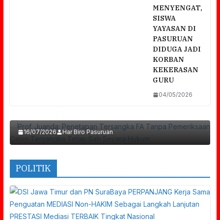
MENYENGAT,
SISWA
YAYASAN DI
PASURUAN
DIDUGA JADI
KORBAN
KEKERASAN
GURU
Prof. Juanda: Penetapan Tersangka FA Tanpa
04/05/2026
Pemeriksaan Calon Tersangka Tetap Sah
Secara Hukum
16/07/2026
Har Biro Pasuruan
POLITIK