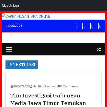
Masuk Log
Skip
to
08/08/2026
content
INVESTIGASI
30/07/2026
Har Biro Pasuruan
0 Comments
Tim Investigasi Gabungan
Media Jawa Timur Temukan