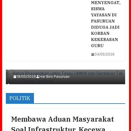
MENYENGAT,
SISWA
YAYASAN DI
PASURUAN
DIDUGA JADI
KORBAN
KEKERASAN
GURU
a
04/05/2026
Ketua Bhayangkari Jatim Tinjau UMKM Dan
Serahkan Tali Asih Di Polres Pasuruan
18/05/2026
Har Biro Pasuruan
POLITIK
Membawa Aduan Masyarakat
Soal Infrastruktur, Kecewa