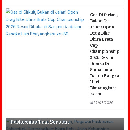
Gas Di Sirkuit,
Bukan Di
Jalan! Open
Drag Bike
Dhira Brata
Cup
Championship
2026 Resmi
Dibuka Di
Samarinda
Dalam Rangka
Hari
Bhayangkara
Diduga Ingkari Surat Pernyataan, Pegawai
Ke-80
Puskesmas Pohjentrek Dipersoalkan; Klaim
27/07/2026
Bahu Jalan Kabupaten Sebagai Aset
Sempat Memanas, Audiensi FORMAT Dan
Puskesmas Tuai Sorotan