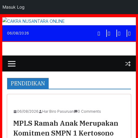
Masuk Log
Skip
to
06/08/2026
content
PENDIDIKAN
06/08/2026
Har Biro Pasuruan
0 Comments
MPLS Ramah Anak Merupakan
Komitmen SMPN 1 Kertosono