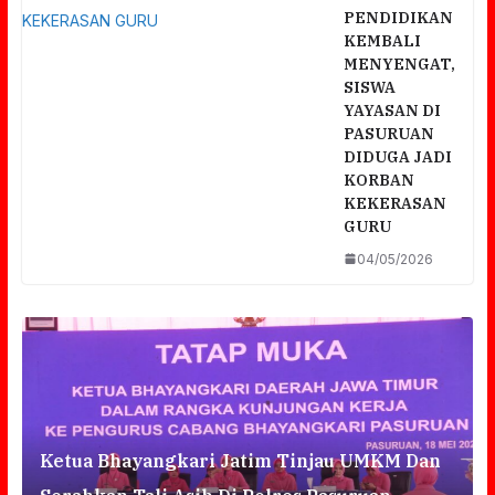
PENDIDIKAN
KEMBALI
MENYENGAT,
SISWA
YAYASAN DI
PASURUAN
DIDUGA JADI
KORBAN
KEKERASAN
GURU
04/05/2026
a
Ketua Bhayangkari Jatim Tinjau UMKM Dan