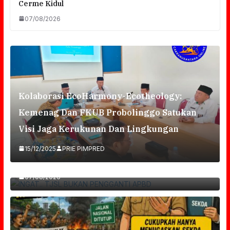
Cerme Kidul
07/08/2026
Kolaborasi EcoHarmony-Ecotheology:
Kemenag Dan FKUB Probolinggo Satukan
Visi Jaga Kerukunan Dan Lingkungan
15/12/2025
PRIE PIMPRED
INGAT.. TJSL BUKAN PENGGANTI APBD
07/08/2026