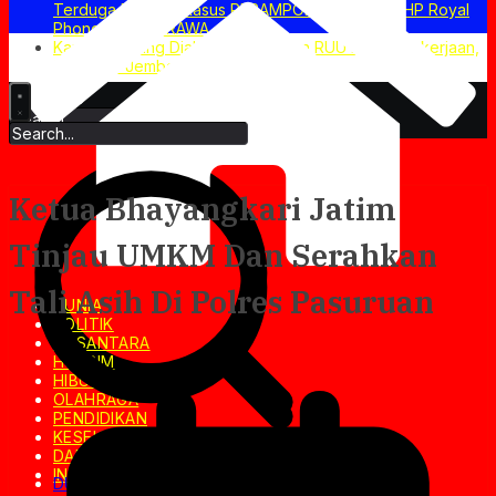
Terduga PELAKU Kasus PERAMPOKAN Counter HP Royal
Phone di AMBARAWA
Kapolri Dukung Dialog Penyusunan RUU Ketenagakerjaan,
Siap Jadi Jembatan Aspirasi Buruh
10/08/2026
Ketua Bhayangkari Jatim
Tinjau UMKM Dan Serahkan
Tali Asih Di Polres Pasuruan
DUNIA
POLITIK
NUSANTARA
HUKRIM
HIBURAN
OLAHRAGA
PENDIDIKAN
KESEHATAN
DAERAH
INVESTIGASI
DUNIA