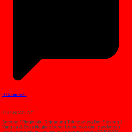
0 Comments
‎TULUNGAGUNG
‎Sarseng 1 Ringin pitu Rejoagung Tulungagung Dan Sarseng 2
Yang aa di Desa Ngujang benar benar lolos dari pandangan
aparat penegak hukum maupun penegak perda 27/10/2025