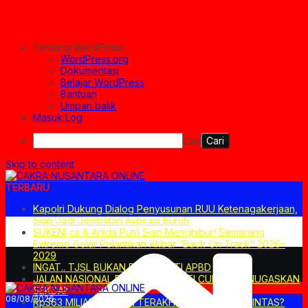
Tentang WordPress
WordPress.org
Dokumentasi
Belajar WordPress
Bantuan
Umpan balik
Masuk Log
Cari
Skip to content
TERBARU
Kapolri Dukung Dialog Penyusunan RUU Ketenagakerjaan,
Siap Jadi Jembatan Aspirasi Buruh
SUKENI cs & Arlida Putri Siap Menghibur! Semarang
Extreme Gelar Pelantikan Akbar “Back On Track” 2026–
2029
INGAT.. TJSL BUKAN PENGGANTI APBD
JALAN NASIONAL DITUTUP. BUPATI CUKUP MENUGASKAN
SEKDA?
08/08/2026
Rp363 MILIAR: PILIHAN TERAKHIR ATAU JALAN PINTAS?