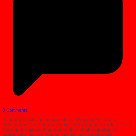
0 Comments
Jombang || Cakranusantara.onkine – Program Percepatan
Peningkatan Tata Guna Air Irigasi (P3TGAI) yang berada di Desa
Darurejo Kecamatan Plandaan telah di pihak ketigakan ke
pemborong, hal ini di ketahui saat tim media melakukan