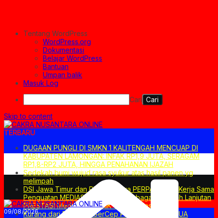
Tentang WordPress
WordPress.org
Dokumentasi
Belajar WordPress
Bantuan
Umpan balik
Masuk Log
Cari
Skip to content
TERBARU
DUGAAN PUNGLI DI SMKN 1 KALITENGAH MENCUAP DI
KABUPATEN LAMONGAN: INFAK RP1,9 JUTA, SERAGAM
RP1,8-RP2 JUTA, HINGGA PENAHANAN IJAZAH
Sedekah bumi wujud rasa syukur atas hasil panen yg
melimpah
DSI Jawa Timur dan PN SuraBaya PERPANJANG Kerja Sama
Penguatan MEDIASI Non-HAKIM Sebagai Langkah Lanjutan
PRESTASI Mediasi TERBAIK Tingkat Nasional
09/08/2026
Kurang dari DUA Hari GerCep POLISI Amankan DUA