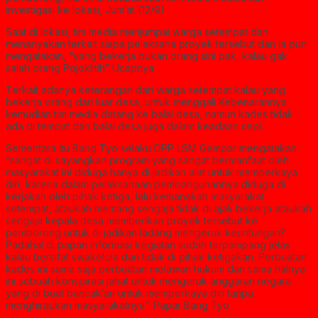
investigasi ke lokasi, Jum’at (12/9)
Saat di lokasi, tim media menjumpai warga setempat dan
menanyakan terkait siapa pelaksana proyek tersebut dan ia pun
mengatakan, “yang bekerja bukan orang sini pak, kalau gak
salah orang Pojoklitih” Ucapnya
Terkait adanya keterangan dari warga setempat kalau yang
bekerja orang dari luar desa, untuk menggali Kebenarannya
kemudian tim media datang ke balai desa, namun kades tidak
ada di tempat dan balai desa juga dalam keadaan sepi.
Sementara itu Bang Tyo selaku DPP LSM Gempar mengatakan
“sangat di sayangkan program yang sangat bermanfaat oleh
masyarakat ini diduga hanya di jadikan alat untuk memperkaya
diri, karena dalam pelaksanaan pembangunannya diduga di
kerjakan oleh pihak ketiga, lalu kemanakah masyarakat
setempat, ataukah memang sengaja tidak di ajak bekerja ataukah
sengaja kepala desa memberikan proyek tersebut ke
pemborong untuk di jadikan ladang mengeruk keuntungan?
Padahal di papan informasi kegiatan sudah terpampang jelas
kalau bersifat swakelola dan tidak di pihak ketigakan. Perbuatan
kades ini sama saja perbuatan melawan hukum dan sama halnya
ini sebuah konspirasi jahat untuk mengeruk anggaran negara
yang di buat bancak’an untuk memperkaya diri tanpa
menghiraukan masyarakatnya”. Papar Bang Tyo