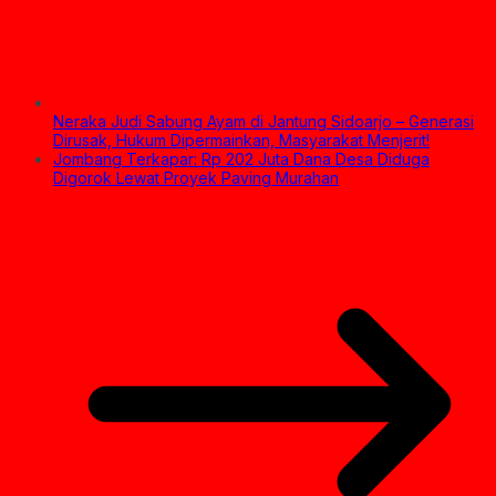
Neraka Judi Sabung Ayam di Jantung Sidoarjo – Generasi
Dirusak, Hukum Dipermainkan, Masyarakat Menjerit!
Jombang Terkapar: Rp 202 Juta Dana Desa Diduga
Digorok Lewat Proyek Paving Murahan