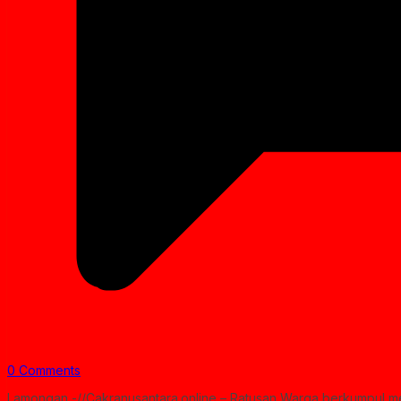
0 Comments
Lamongan -//Cakranusantara.online – Ratusan Warga berkumpul me