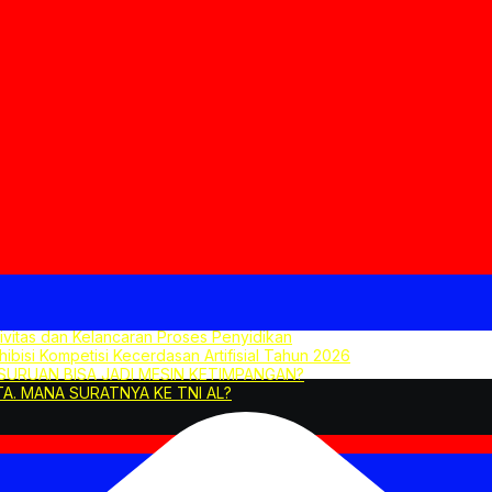
tivitas dan Kelancaran Proses Penyidikan
hibisi Kompetisi Kecerdasan Artifisial Tahun 2026
ASURUAN BISA JADI MESIN KETIMPANGAN?
A. MANA SURATNYA KE TNI AL?