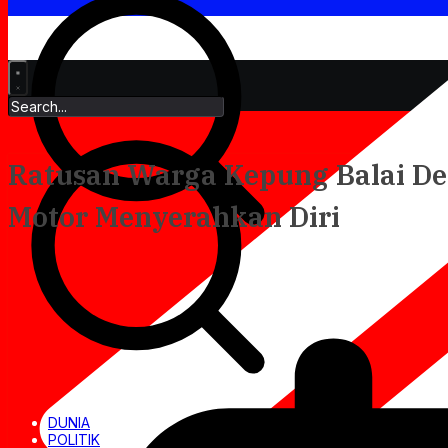
Ratusan Warga Kepung Balai De
Motor Menyerahkan Diri
DUNIA
POLITIK