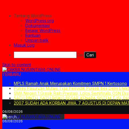
Tentang WordPress
WordPress.org
Dokumentasi
Belajar WordPress
Bantuan
Umpan balik
Masuk Log
Cari
Skip to content
TERBARU
MPLS Ramah Anak Merupakan Komitmen SMPN 1 Kertosono
Polres Pasuruan Mutasi Tiga Penyidik Polsek Beji Demi Efek
SMA Negeri 1 Gresik Raih Prestasi, Lolos Semifinalis OSN Eks
SATU PINTU, SATU RISIKO BESAR. KENAPA SISTEM TJSL P
2007 SUDAH ADA KORBAN JIWA. 7 AGUSTUS DI DEPAN MAT
06/08/2026
06/08/2026