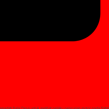
madati Balai Desa untuk melihat pelaku pencurian motor pada Sabt