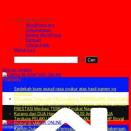
Tentang WordPress
WordPress.org
Dokumentasi
Belajar WordPress
Bantuan
Umpan balik
Masuk Log
Cari
Skip to content
TERBARU
Sedekah bumi wujud rasa syukur atas hasil panen yg
melimpah
DSI Jawa Timur dan PN SuraBaya PERPANJANG Kerja Sama
Penguatan MEDIASI Non-HAKIM Sebagai Langkah Lanjutan
PRESTASI Mediasi TERBAIK Tingkat Nasional
Kurang dari DUA Hari GerCep POLISI Amankan DUA
Terduga PELAKU Kasus PERAMPOKAN Counter HP Royal
Phone di AMBARAWA
09/08/2026
Kapolri Dukung Dialog Penyusunan RUU Ketenagakerjaan,