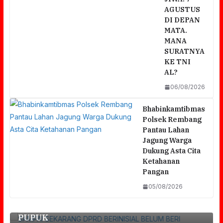
AGUSTUS
DI DEPAN
MATA.
MANA
SURATNYA
KE TNI
AL?
06/08/2026
Bhabinkamtibmas
Polsek Rembang
Pantau Lahan
Jagung Warga
Dukung Asta Cita
Ketahanan
r
SAMPAI SEKARANG DPRD BERINISIAL
Pangan
BELUM BERI KLARIFIKASI TERBUKA
05/08/2026
TERKAIT ISU DUGA’AN SETORAN POKJA
PUPUK
Polres Pasuruan Beri Klarifikasi