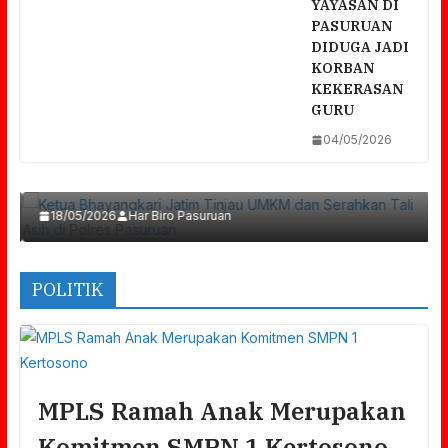
YAYASAN DI
PASURUAN
DIDUGA JADI
KORBAN
KEKERASAN
GURU
a
04/05/2026
Ketua Bhayangkari Jatim Tinjau UMKM Dan
Serahkan Tali Asih Di Polres Pasuruan
18/05/2026
Har Biro Pasuruan
POLITIK
MPLS Ramah Anak Merupakan
Komitmen SMPN 1 Kertosono