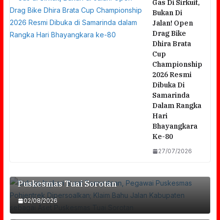
Gas Di Sirkuit,
Bukan Di
Jalan! Open
Drag Bike
Dhira Brata
Cup
Championship
2026 Resmi
Dibuka Di
Samarinda
Dalam Rangka
Hari
Bhayangkara
Diduga Ingkari Surat Pernyataan, Pegawai
Ke-80
Puskesmas Pohjentrek Dipersoalkan; Klaim
27/07/2026
Bahu Jalan Kabupaten Sebagai Aset
Sempat Memanas, Audiensi FORMAT Dan
Puskesmas Tuai Sorotan
RSUD Dr. R. Soedarsono Berakhir Dengan
02/08/2026
Di Depan Publik Bilang Sesuai SOP, Di Rumah
Foto Bersama