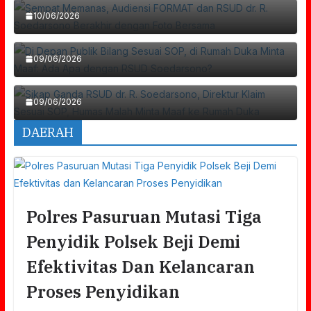
Duka Minta Maaf: Ada Apa Dengan RSUD
10/06/2026
Sikap Ganda RSUD Dr. R. Soedarsono,
Soedarsono?
Direktur Klaim Sesuai SOP, Humas Malah
09/06/2026
Minta Maaf Ke Rumah Duka
09/06/2026
DAERAH
Polres Pasuruan Mutasi Tiga
Penyidik Polsek Beji Demi
Efektivitas Dan Kelancaran
Proses Penyidikan