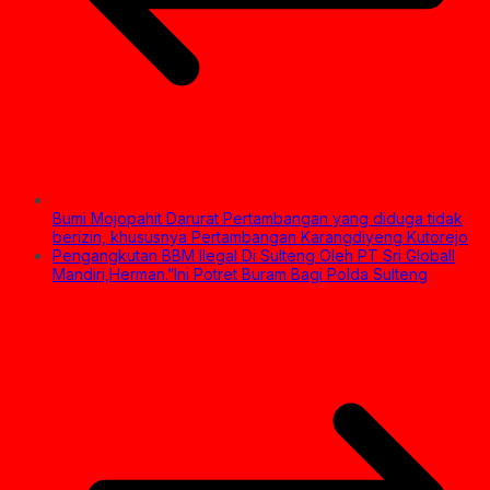
Bumi Mojopahit Darurat Pertambangan yang diduga tidak
berizin, khususnya Pertambangan Karangdiyeng Kutorejo
Pengangkutan BBM Ilegal Di Sulteng Oleh PT Sri Globall
Mandiri,Herman.”Ini Potret Buram Bagi Polda Sulteng