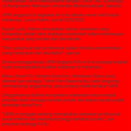
Pelaksanaan UKW bekerjasama dengan LUKW UMJ (Lembaga
Uji Kompetensi Wartawan Universitas Muhammadiyah Jakarta).
UKW anggota PJI angkatan ke 9 itu dibuka resmi oleh Bupati
Indramayu, Lucky Hakim, Jum’at 30/5/2025.
Bupati Lucky Hakim menyatakan bahwa wartawan yang
kompeten adalah mitra strategis pemerintah dalam membangun
masyarakat yang cerdas dan demokratis.
“Pers yang kuat dan profesional adalah fondasi pemerintahan
yang transparan dan akuntabel”, ujarnya.
Dirinya mengapresiasi UKW Anggota PJI ke 9 itu sebagai langkah
nyata meningkatkan kualitas wartawan di Indramayu.
Ketua Umum PJI, Hartanto Boechori, Wartawan Utama yang
dikenal luas sebagai Tokoh Pers Nasional itu, hadir langsung
mendampingi anggotanya yang sedang melaksanakan UKW.
Ditegaskannya bahwa kompetensi wartawan harus menjadi
prioritas demi menjaga marwah jurnalis dan kepercayaan publik
terhadap dunia Pers.
“UKW ini tonggak penting menciptakan wartawan profesional
secara teknis dan menjunjung tinggi martabat jurnalis”, ujar
pimpinan tertinggi PJI itu.