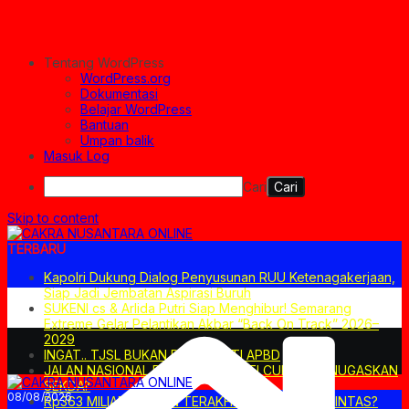
Tentang WordPress
WordPress.org
Dokumentasi
Belajar WordPress
Bantuan
Umpan balik
Masuk Log
Cari
Skip to content
TERBARU
Kapolri Dukung Dialog Penyusunan RUU Ketenagakerjaan,
Siap Jadi Jembatan Aspirasi Buruh
SUKENI cs & Arlida Putri Siap Menghibur! Semarang
Extreme Gelar Pelantikan Akbar “Back On Track” 2026–
2029
INGAT.. TJSL BUKAN PENGGANTI APBD
JALAN NASIONAL DITUTUP. BUPATI CUKUP MENUGASKAN
SEKDA?
08/08/2026
Rp363 MILIAR: PILIHAN TERAKHIR ATAU JALAN PINTAS?