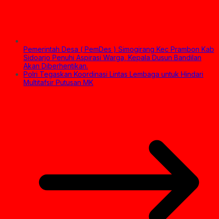
Pemerintah Desa ( PemDes ) Simogirang Kec Prambon Kab
Sidoarjo Penuhi Aspirasi Warga, Kepala Dusun Bandilan
Akan Diberhentikan.
Polri Tegaskan Koordinasi Lintas Lembaga untuk Hindari
Multitafsir Putusan MK