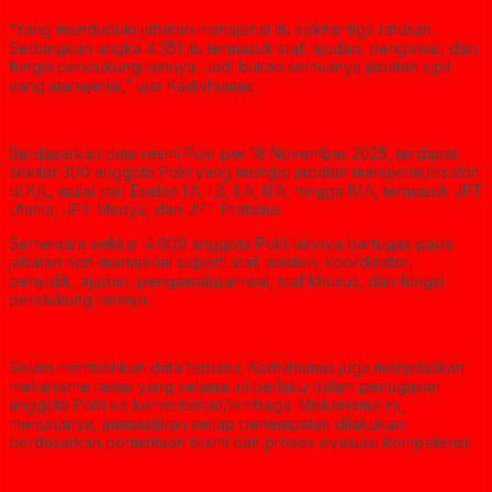
“Yang menduduki jabatan manajerial itu sekitar tiga ratusan.
Sedangkan angka 4.351 itu termasuk staf, ajudan, pengawal, dan
fungsi pendukung lainnya. Jadi bukan semuanya jabatan sipil
yang manajerial,” ujar Kadivhumas.
Berdasarkan data resmi Polri per 16 November 2025, terdapat
sekitar 300 anggota Polri yang mengisi jabatan manajerial/eselon
di K/L, mulai dari Eselon I.A, I.B, II.A, III.A, hingga IV.A, termasuk JPT
Utama, JPT Madya, dan JPT Pratama.
Sementara sekitar 4.000 anggota Polri lainnya bertugas pada
jabatan non-manajerial seperti staf, asisten, koordinator,
penyidik, ajudan, pengawal/pamwal, staf khusus, dan fungsi
pendukung lainnya.
Selain memberikan data terbaru, Kadivhumas juga menjelaskan
mekanisme resmi yang selama ini berlaku dalam penugasan
anggota Polri ke kementerian/lembaga. Mekanisme ini,
menurutnya, memastikan setiap penempatan dilakukan
berdasarkan permintaan resmi dan proses evaluasi kompetensi.