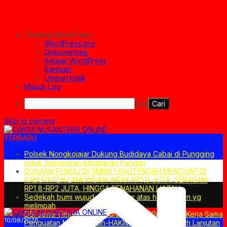
Tentang WordPress
WordPress.org
Dokumentasi
Belajar WordPress
Bantuan
Umpan balik
Masuk Log
Cari
Skip to content
TERBARU
Polsek Nongkojajar Dukung Budidaya Cabai di Pungging
untuk Sukseskan Ketahanan Pangan
DUGAAN PUNGLI DI SMKN 1 KALITENGAH MENCUAP DI
KABUPATEN LAMONGAN: INFAK RP1,9 JUTA, SERAGAM
RP1,8-RP2 JUTA, HINGGA PENAHANAN IJAZAH
Sedekah bumi wujud rasa syukur atas hasil panen yg
melimpah
DSI Jawa Timur dan PN SuraBaya PERPANJANG Kerja Sama
10/08/2026
Penguatan MEDIASI Non-HAKIM Sebagai Langkah Lanjutan