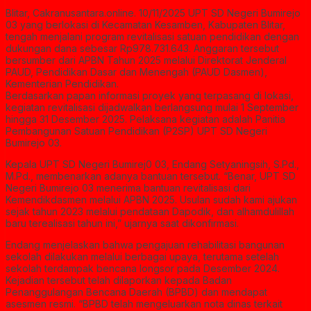
Blitar, Cakranusantara.online. 10/11/2025 UPT SD Negeri Bumirejo
03 yang berlokasi di Kecamatan Kesamben, Kabupaten Blitar,
tengah menjalani program revitalisasi satuan pendidikan dengan
dukungan dana sebesar Rp978.731.643. Anggaran tersebut
bersumber dari APBN Tahun 2025 melalui Direktorat Jenderal
PAUD, Pendidikan Dasar dan Menengah (PAUD Dasmen),
Kementerian Pendidikan.
Berdasarkan papan informasi proyek yang terpasang di lokasi,
kegiatan revitalisasi dijadwalkan berlangsung mulai 1 September
hingga 31 Desember 2025. Pelaksana kegiatan adalah Panitia
Pembangunan Satuan Pendidikan (P2SP) UPT SD Negeri
Bumirejo 03.
Kepala UPT SD Negeri Bumirej0 03, Endang Setyaningsih, S.Pd.,
M.Pd., membenarkan adanya bantuan tersebut. “Benar, UPT SD
Negeri Bumirejo 03 menerima bantuan revitalisasi dari
Kemendikdasmen melalui APBN 2025. Usulan sudah kami ajukan
sejak tahun 2023 melalui pendataan Dapodik, dan alhamdulillah
baru terealisasi tahun ini,” ujarnya saat dikonfirmasi.
Endang menjelaskan bahwa pengajuan rehabilitasi bangunan
sekolah dilakukan melalui berbagai upaya, terutama setelah
sekolah terdampak bencana longsor pada Desember 2024.
Kejadian tersebut telah dilaporkan kepada Badan
Penanggulangan Bencana Daerah (BPBD) dan mendapat
asesmen resmi. “BPBD telah mengeluarkan nota dinas terkait