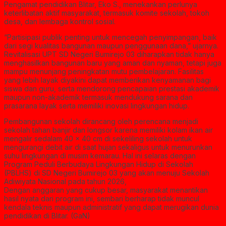
Pengamat pendidikan Blitar, Eko S., menekankan perlunya
keterlibatan aktif masyarakat, termasuk komite sekolah, tokoh
desa, dan lembaga kontrol sosial.
“Partisipasi publik penting untuk mencegah penyimpangan, baik
dari segi kualitas bangunan maupun penggunaan dana,” ujarnya.
Revitalisasi UPT SD Negeri Bumirejo 03 diharapkan tidak hanya
menghasilkan bangunan baru yang aman dan nyaman, tetapi juga
mampu menunjang peningkatan mutu pembelajaran. Fasilitas
yang lebih layak diyakini dapat memberikan kenyamanan bagi
siswa dan guru, serta mendorong pencapaian prestasi akademik
maupun non-akademik termasuk mendukung sarana dan
prasarana layak serta memiliki inovasi lingkungan hidup.
Pembangunan sekolah dirancang oleh perencana menjadi
sekolah tahan banjir dan longsor karena memiliki kolam ikan air
mengalir sedalam 40 x 40 cm di sekeliling sekolah untuk
mengurangi debit air di saat hujan sekaligus untuk menurunkan
suhu lingkungan di musim kemarau. Hal ini selaras dengan
Program Peduli Berbudaya Lingkungan Hidup di Sekolah
(PBLHS) di SD Negeri Bumirejo 03 yang akan menuju Sekolah
Adiwiyata Nasional pada tahun 2026,
Dengan anggaran yang cukup besar, masyarakat menantikan
hasil nyata dari program ini, sembari berharap tidak muncul
kendala teknis maupun administratif yang dapat merugikan dunia
pendidikan di Blitar. (GaN)