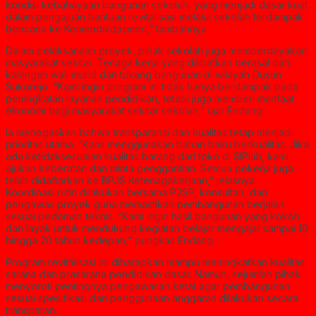
kondisi kebahayaan bangunan sekolah, yang menjadi dasar kuat
dalam pengajuan bantuan revitalisasi melalui sekolah terdampak
bencana ke Kemendikdasmen,” tambahnya.
Dalam pelaksanaan proyek, pihak sekolah juga memberdayakan
masyarakat sekitar. Tenaga kerja yang dilibatkan berasal dari
kalangan wali murid dan tukang bangunan di wilayah Dusun
Sukorejo. “Kami ingin program ini tidak hanya berdampak pada
peningkatan layanan pendidikan, tetapi juga memberi manfaat
ekonomi bagi masyarakat sekitar sekolah,” ujar Endang.
Ia menegaskan bahwa transparansi dan kualitas tetap menjadi
prioritas utama. “Kami menggunakan bahan baku berkualitas. Jika
ada ketidaksesuaian kualitas barang dari toko di SIPlah, kami
ajukan keberatan dan minta penggantian. Semua pekerja juga
telah didaftarkan ke BPJS Ketenagakerjaan,” jelasnya.
Koordinasi rutin dilakukan bersama P2SP, konsultan, dan
pengawas proyek guna memastikan pembangunan berjalan
sesuai pedoman teknis. “Kami ingin hasil bangunan yang kokoh
dan layak untuk mendukung kegiatan belajar mengajar sampai 10
hingga 20 tahun kedepan,” pungkas Endang.
Program revitalisasi ini diharapkan mampu meningkatkan kualitas
sarana dan prasarana pendidikan dasar. Namun, sejumlah pihak
menyoroti pentingnya pengawasan ketat agar pembangunan
sesuai spesifikasi dan penggunaan anggaran dilakukan secara
transparan.