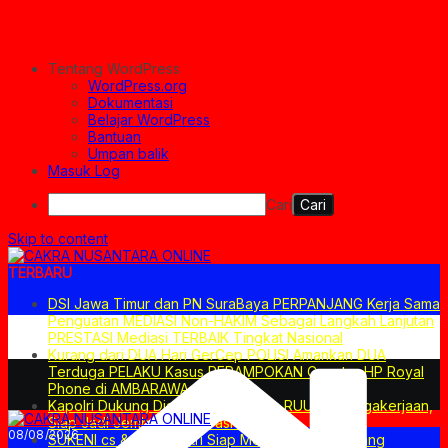
Tentang WordPress
WordPress.org
Dokumentasi
Belajar WordPress
Bantuan
Umpan balik
Masuk Log
Cari
Skip to content
TERBARU
DSI Jawa Timur dan PN SuraBaya PERPANJANG Kerja Sama
Penguatan MEDIASI Non-HAKIM Sebagai Langkah Lanjutan
PRESTASI Mediasi TERBAIK Tingkat Nasional
Kurang dari DUA Hari GerCep POLISI Amankan DUA
Terduga PELAKU Kasus PERAMPOKAN Counter HP Royal
Phone di AMBARAWA
Kapolri Dukung Dialog Penyusunan RUU Ketenagakerjaan,
Siap Jadi Jembatan Aspirasi Buruh
08/08/2026
SUKENI cs & Arlida Putri Siap Menghibur! Semarang