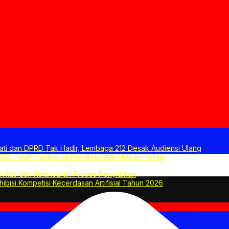
ati dan DPRD Tak Hadir, Lembaga 212 Desak Audiensi Ulang
2017 Telah Tuntas dan Berkekuatan Hukum Tetap
tivitas dan Kelancaran Proses Penyidikan
hibisi Kompetisi Kecerdasan Artifisial Tahun 2026