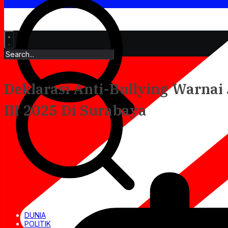
Deklarasi Anti-Bullying Warnai
III 2025 Di Surabaya
DUNIA
POLITIK