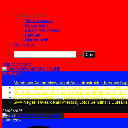
Tentang WordPress
WordPress.org
Dokumentasi
Belajar WordPress
Bantuan
Umpan balik
Masuk Log
Cari
Skip to content
TERBARU
Membawa Aduan Masyarakat Soal Infrastruktur, Kecewa Bup
Polres Pasuruan Tegaskan Penanganan Kasus Laka Lantas 
MPLS Ramah Anak Merupakan Komitmen SMPN 1 Kertosono
Polres Pasuruan Mutasi Tiga Penyidik Polsek Beji Demi Efek
SMA Negeri 1 Gresik Raih Prestasi, Lolos Semifinalis OSN Eks
06/08/2026
06/08/2026