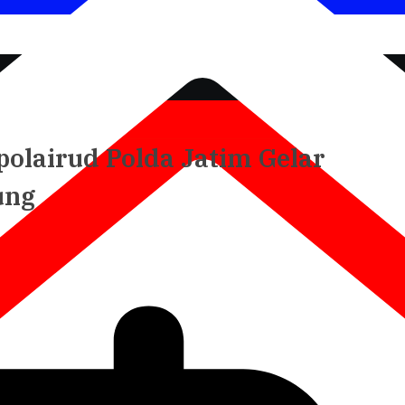
polairud Polda Jatim Gelar
ung