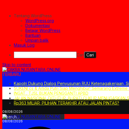
Tentang WordPress
WordPress.org
Dokumentasi
Belajar WordPress
Bantuan
Umpan balik
Masuk Log
Cari
Skip to content
TERBARU
Kapolri Dukung Dialog Penyusunan RUU Ketenagakerjaan, Si
SUKENI cs & Arlida Putri Siap Menghibur! Semarang Extreme
INGAT.. TJSL BUKAN PENGGANTI APBD
JALAN NASIONAL DITUTUP. BUPATI CUKUP MENUGASKAN 
Rp363 MILIAR: PILIHAN TERAKHIR ATAU JALAN PINTAS?
08/08/2026
08/08/2026