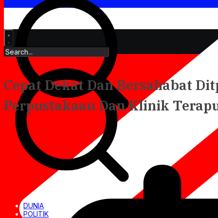
Cepat Dekat Dan Bersahabat Dit
Perpustakaan Dan Klinik Terap
DUNIA
POLITIK