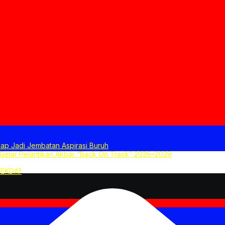
ap Jadi Jembatan Aspirasi Buruh
 Gelar Pelantikan Akbar “Back On Track” 2026–2029
SEKDA?