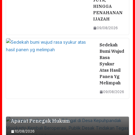
JUTA,
HINGGA
PENAHANAN
IJAZAH
09/08/2026
Sedekah
Bumi Wujud
Rasa
Syukur
Atas Hasil
Panen Yg
Melimpah
Aktivitas Tambang Galian C Ilegal Di Desa
09/08/2026
Kepuhpandak Mojokerto Kembali
Beroperasi, Publik Desak Tindakan Tegas
Polsek Nongkojajar Dukung Budidaya Cabai
Aparat Penegak Hukum
Di Pungging Untuk Sukseskan Ketahanan
10/08/2026