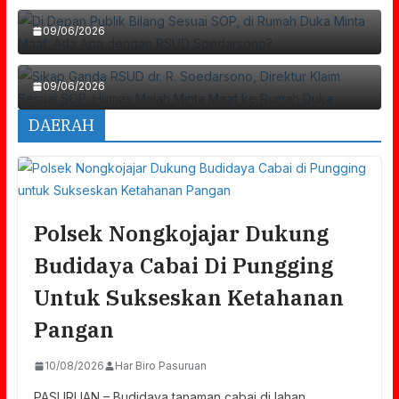
Soedarsono?
Direktur Klaim Sesuai SOP, Humas Malah
09/06/2026
Minta Maaf Ke Rumah Duka
09/06/2026
DAERAH
Polsek Nongkojajar Dukung
Budidaya Cabai Di Pungging
Untuk Sukseskan Ketahanan
Pangan
10/08/2026
Har Biro Pasuruan
PASURUAN – Budidaya tanaman cabai di lahan