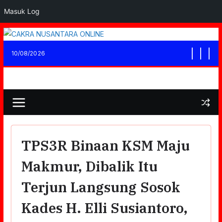
Masuk Log
Skip
to
10/08/2026
content
TPS3R Binaan KSM Maju
Makmur, Dibalik Itu
Terjun Langsung Sosok
Kades H. Elli Susiantoro,