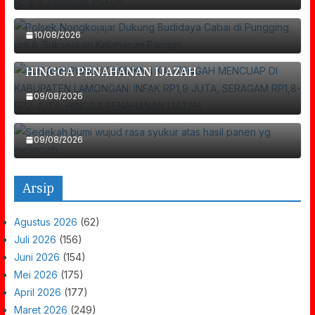
DUGAAN PUNGLI DI SMKN 1 KALITENGAH
Pangan
MENCUAP DI KABUPATEN LAMONGAN: INFAK
10/08/2026
RP1,9 JUTA, SERAGAM RP1,8-RP2 JUTA,
HINGGA PENAHANAN IJAZAH
Sedekah Bumi Wujud Rasa Syukur Atas Hasil
09/08/2026
Panen Yg Melimpah
09/08/2026
Arsip
Agustus 2026
(62)
Juli 2026
(156)
Juni 2026
(154)
Mei 2026
(175)
April 2026
(177)
Maret 2026
(249)