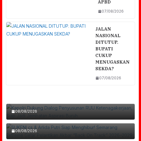
APBD
07/08/2026
JALAN
NASIONAL
DITUTUP.
BUPATI
CUKUP
MENUGASKAN
SEKDA?
07/08/2026
Kapolri Dukung Dialog Penyusunan RUU
Ketenagakerjaan, Siap Jadi Jembatan
SUKENI Cs & Arlida Putri Siap Menghibur!
Aspirasi Buruh
Semarang Extreme Gelar Pelantikan Akbar
08/08/2026
“Back On Track” 2026–2029
INGAT.. TJSL BUKAN PENGGANTI APBD
08/08/2026