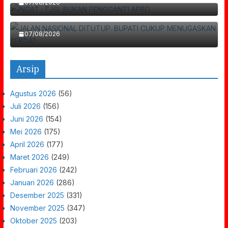
JALAN NASIONAL DITUTUP. BUPATI CUKUP
07/08/2026
MENUGASKAN SEKDA?
07/08/2026
Arsip
Agustus 2026
(56)
Juli 2026
(156)
Juni 2026
(154)
Mei 2026
(175)
April 2026
(177)
Maret 2026
(249)
Februari 2026
(242)
Januari 2026
(286)
Desember 2025
(331)
November 2025
(347)
Oktober 2025
(203)