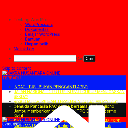
Tentang WordPress
WordPress.org
Dokumentasi
Belajar WordPress
Bantuan
Umpan balik
Masuk Log
Cari
Skip to content
TERBARU
INGAT.. TJSL BUKAN PENGGANTI APBD
JALAN NASIONAL DITUTUP. BUPATI CUKUP MENUGASKAN
SEKDA?
Rp363 MILIAR: PILIHAN TERAKHIR ATAU JALAN PINTAS?
pemuda Pancasila PAC cerme bersama Abah Mujiono
Jambu memberikan donasi untuk TPQ Darul Ilmi cerme
Kidul
Sengketa Hak Asuh Anak di Pasuruan, LPA dan GM FKPPI
07/08/2026
Minta MA Utamakan Kepentingan Terbaik bagi Anak