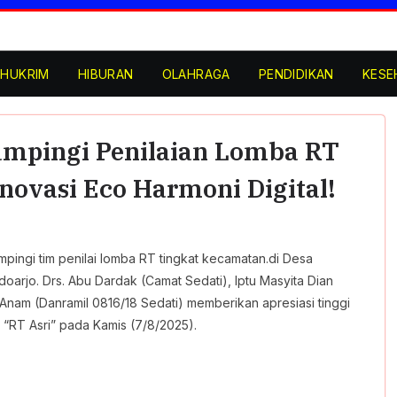
l Tahun 2026
ruktur, Kecewa
2 Desak Audiensi
HUKRIM
HIBURAN
OLAHRAGA
PENDIDIKAN
KESE
Kasus Laka Lantas
kum Tetap
SMPN 1 Kertosono
lsek Beji Demi
mpingi Penilaian Lomba RT
dikan
novasi Eco Harmoni Digital!
pingi tim penilai lomba RT tingkat kecamatan.di Desa
arjo. Drs. Abu Dardak (Camat Sedati), Iptu Masyita Dian
 Anam (Danramil 0816/18 Sedati) memberikan apresiasi tinggi
 “RT Asri” pada Kamis (7/8/2025).