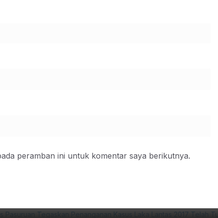
pada peramban ini untuk komentar saya berikutnya.
 Penanganan Kasus Laka Lantas 2017 
p