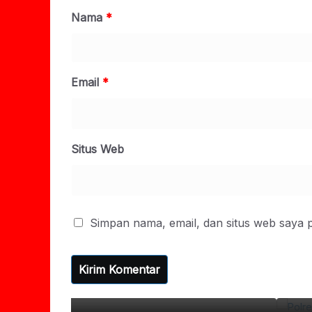
Nama
*
Email
*
Situs Web
Simpan nama, email, dan situs web saya 
,
Polres Pasuruan Tegaskan
Berkekuatan Hukum Teta
06/08/2026
Har Biro Pasuruan