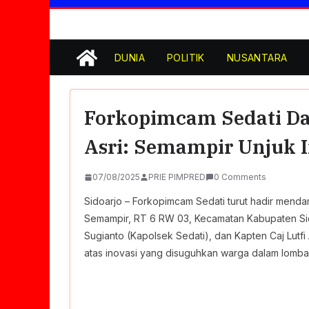
Ekshibisi Kompetisi Kecerdasan Artifisia
Membawa Aduan Masyarakat Soal Infrast
Bupati dan DPRD Tak Hadir, Lembaga 21
Ulang
DUNIA
POLITIK
NUSANTARA
Polres Pasuruan Tegaskan Penanganan 
2017 Telah Tuntas dan Berkekuatan Hu
MPLS Ramah Anak Merupakan Komitmen 
Polres Pasuruan Mutasi Tiga Penyidik Po
Forkopimcam Sedati Da
Efektivitas dan Kelancaran Proses Penyi
Asri: Semampir Unjuk I
07/08/2025
PRIE PIMPRED
0 Comments
Sidoarjo – Forkopimcam Sedati turut hadir mendam
Semampir, RT 6 RW 03, Kecamatan Kabupaten Sido
Sugianto (Kapolsek Sedati), dan Kapten Caj Lutfi
atas inovasi yang disuguhkan warga dalam lomba