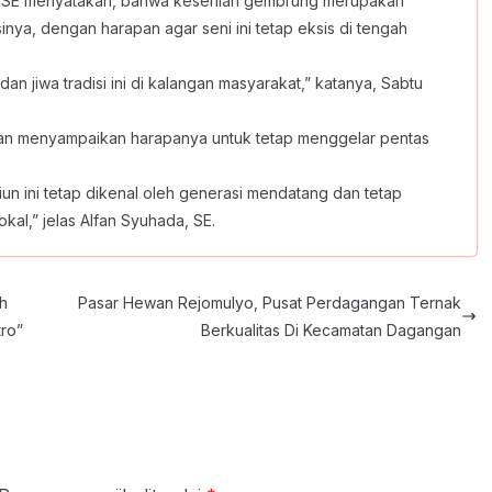
a, SE menyatakan, bahwa kesenian gembrung merupakan
inya, dengan harapan agar seni ini tetap eksis di tengah
n jiwa tradisi ini di kalangan masyarakat,” katanya, Sabtu
tan menyampaikan harapanya untuk tetap menggelar pentas
n ini tetap dikenal oleh generasi mendatang dan tetap
al,” jelas Alfan Syuhada, SE.
h
Pasar Hewan Rejomulyo, Pusat Perdagangan Ternak
ro”
Berkualitas Di Kecamatan Dagangan