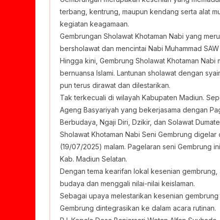
terbang, kentrung, maupun kendang serta alat m
kegiatan keagamaan.
Gembrungan Sholawat Khotaman Nabi yang merupa
bersholawat dan mencintai Nabi Muhammad SAW hi
Hingga kini, Gembrung Sholawat Khotaman Nabi 
bernuansa Islami. Lantunan sholawat dengan syair
pun terus dirawat dan dilestarikan.
Tak terkecuali di wilayah Kabupaten Madiun. Sepe
Ageng Basyariyah yang bekerjasama dengan Pa
Berbudaya, Ngaji Diri, Dzikir, dan Solawat Dumat
Sholawat Khotaman Nabi Seni Gembrung digelar 
(19/07/2025) malam. Pagelaran seni Gembrung ini
Kab. Madiun Selatan.
Dengan tema kearifan lokal kesenian gembrung, 
budaya dan menggali nilai-nilai keislaman.
Sebagai upaya melestarikan kesenian gembrung di
Gembrung dintegrasikan ke dalam acara rutinan.