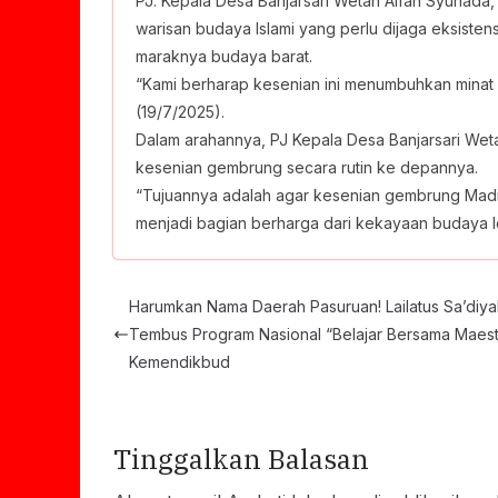
PJ. Kepala Desa Banjarsari Wetan Alfan Syuhad
warisan budaya Islami yang perlu dijaga eksistens
maraknya budaya barat.
“Kami berharap kesenian ini menumbuhkan minat da
(19/7/2025).
Dalam arahannya, PJ Kepala Desa Banjarsari We
kesenian gembrung secara rutin ke depannya.
“Tujuannya adalah agar kesenian gembrung Madiu
menjadi bagian berharga dari kekayaan budaya lok
Harumkan Nama Daerah Pasuruan! Lailatus Sa’diya
Tembus Program Nasional “Belajar Bersama Maest
Kemendikbud
Tinggalkan Balasan