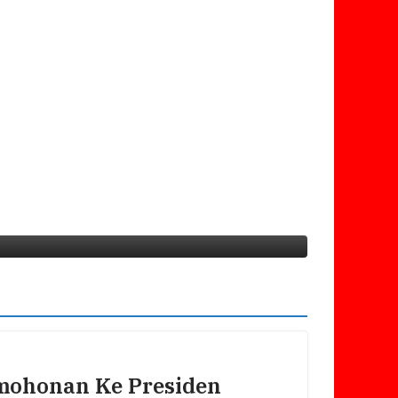
LPA Dan GM FKPPI Minta MA Utamaka
ohonan Ke Presiden