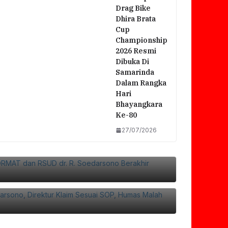
Drag Bike
Dhira Brata
Cup
Championship
2026 Resmi
Dibuka Di
Samarinda
Dalam Rangka
Hari
Bhayangkara
Ke-80
27/07/2026
si FORMAT Dan RSUD Dr. R. Soedarsono
Bersama
 Soedarsono, Direktur Klaim Sesuai SOP,
f Ke Rumah Duka