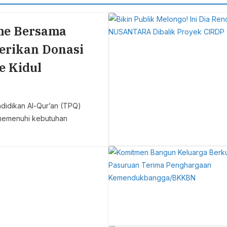
me Bersama
erikan Donasi
e Kidul
idikan Al-Qur’an (TPQ)
memenuhi kebutuhan