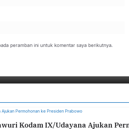
pada peramban ini untuk komentar saya berikutnya.
gketa Hak Asuh Anak Di Pasuruan, 
entingan Terbaik Bagi Anak
8/2026
Har Biro Pasuruan
wuri Kodam IX/Udayana Ajukan Perm