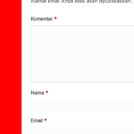
Alamat email Anda tidak akan dipublikasikan.
Komentar
*
Nama
*
Email
*