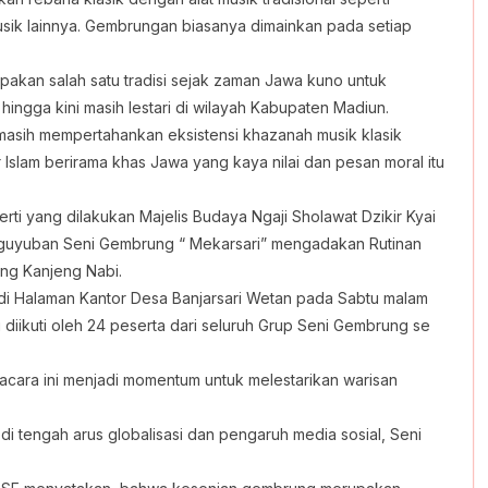
usik lainnya. Gembrungan biasanya dimainkan pada setiap
kan salah satu tradisi sejak zaman Jawa kuno untuk
ngga kini masih lestari di wilayah Kabupaten Madiun.
masih mempertahankan eksistensi khazanah musik klasik
 Islam berirama khas Jawa yang kaya nilai dan pesan moral itu
rti yang dilakukan Majelis Budaya Ngaji Sholawat Dzikir Kyai
guyuban Seni Gembrung “ Mekarsari” mengadakan Rutinan
eng Kanjeng Nabi.
di Halaman Kantor Desa Banjarsari Wetan pada Sabtu malam
 diikuti oleh 24 peserta dari seluruh Grup Seni Gembrung se
acara ini menjadi momentum untuk melestarikan warisan
 tengah arus globalisasi dan pengaruh media sosial, Seni