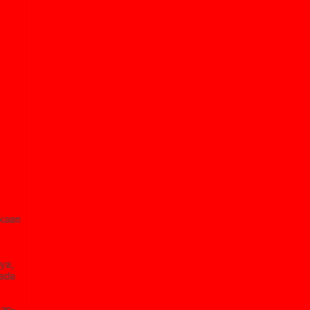
gkaan
ya,
 ada
aan-