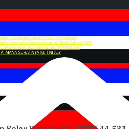
tivitas dan Kelancaran Proses Penyidikan
hibisi Kompetisi Kecerdasan Artifisial Tahun 2026
ASURUAN BISA JADI MESIN KETIMPANGAN?
A. MANA SURATNYA KE TNI AL?
Solar Bersubsidi, SPBU 44.531