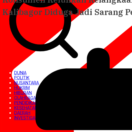
Kalibagor Diduga Jadi Sarang 
DUNIA
POLITIK
NUSANTARA
HUKRIM
HIBURAN
OLAHRAGA
PENDIDIKAN
KESEHATAN
DAERAH
INVESTIGASI