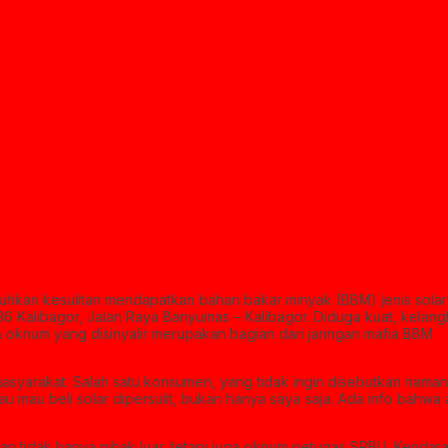
hkan kesulitan mendapatkan bahan bakar minyak (BBM) jenis solar
36 Kalibagor, Jalan Raya Banyumas – Kalibagor. Diduga kuat, kelan
leh oknum yang disinyalir merupakan bagian dari jaringan mafia BBM
n masyarakat. Salah satu konsumen, yang tidak ingin disebutkan naman
 mau beli solar dipersulit, bukan hanya saya saja. Ada info bahwa
kan tidak hanya pihak luar, tetapi juga oknum petugas SPBU. Kendar