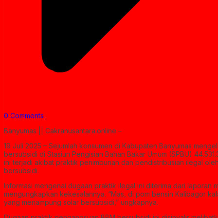
0 Comments
Banyumas || Cakranusantara.online –
19 Juli 2025 – Sejumlah konsumen di Kabupaten Banyumas mengelu
bersubsidi di Stasiun Pengisian Bahan Bakar Umum (SPBU) 44.531.
ini terjadi akibat praktik penimbunan dan pendistribusian ilegal o
bersubsidi.
Informasi mengenai dugaan praktik ilegal ini diterima dari lapora
mengungkapkan kekesalannya. “Mas, di pom bensin Kalibagor kalau
yang menampung solar bersubsidi,” ungkapnya.
Dugaan praktik pengangsuan BBM bersubsidi ini disinyalir melibat