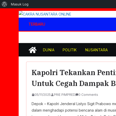
Tentang
Masuk Log
WordPress
Skip
to
TERBARU
content
DUNIA
POLITIK
NUSANTARA
Kapolri Tekankan Penti
Untuk Cegah Dampak B
05/11/2025
PRIE PIMPRED
0 Comments
Depok – Kapolri Jenderal Listyo Sigit Prabowo 
dalam menghadapi potensi bencana alam di musim 