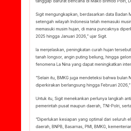
tanggap darurat bencana di Mako Brimob Polri, D
Sigit mengungkapkan, berdasarkan data Badan Me
setengah wilayah Indonesia telah memasuki musim 
memasuki musim hujan, di mana puncaknya diperk
2025 hingga Januari 2026,” ujar Sigit.
Ia menjelaskan, peningkatan curah hujan tersebu
tanah longsor, angin puting beliung, hingga gelom
fenomena La Nina yang dapat meningkatkan intens
“Selain itu, BMKG juga mendeteksi bahwa bulan 
diperkirakan berlangsung hingga Februari 2026,” k
Untuk itu, Sigit menekankan perlunya langkah anti
pemerintah pusat maupun daerah, TNI-Polri, serta
“Diperlukan kesiapan yang optimal dari seluruh e
daerah, BNPB, Basarnas, PMI, BMKG, kementerian 