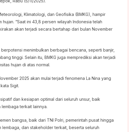
epok, Rabu (5/11/2025).
teorologi, Klimatologi, dan Geofisika (BMKG), hampir
hujan. “Saat ini 43,8 persen wilayah Indonesia telah
irakan akan terjadi secara bertahap dari bulan November
t berpotensi menimbulkan berbagai bencana, seperti banjir,
bang tinggi. Selain itu, BMKG juga memprediksi akan terjadi
itas hujan di atas normal.
November 2025 akan mulai terjadi fenomena La Nina yang
ata Sigit.
sipatif dan kesiapan optimal dari seluruh unsur, baik
 lembaga terkait lainnya.
lemen bangsa, baik dari TNI Polri, pemerintah pusat hingga
lembaga, dan stakeholder terkait, beserta seluruh