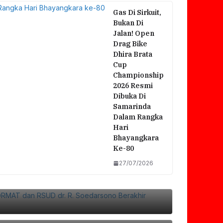
Gas Di Sirkuit,
Bukan Di
Jalan! Open
Drag Bike
Dhira Brata
Cup
Championship
2026 Resmi
Dibuka Di
Samarinda
Dalam Rangka
Hari
Bhayangkara
Ke-80
27/07/2026
si FORMAT Dan RSUD Dr. R. Soedarsono
Bersama
 Soedarsono, Direktur Klaim Sesuai SOP,
f Ke Rumah Duka