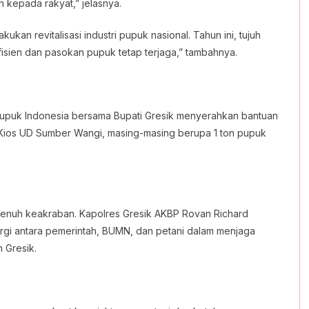
 kepada rakyat,” jelasnya.
kan revitalisasi industri pupuk nasional. Tahun ini, tujuh
fisien dan pasokan pupuk tetap terjaga,” tambahnya.
Pupuk Indonesia bersama Bupati Gresik menyerahkan bantuan
Kios UD Sumber Wangi, masing-masing berupa 1 ton pupuk
penuh keakraban. Kapolres Gresik AKBP Rovan Richard
gi antara pemerintah, BUMN, dan petani dalam menjaga
h Gresik.