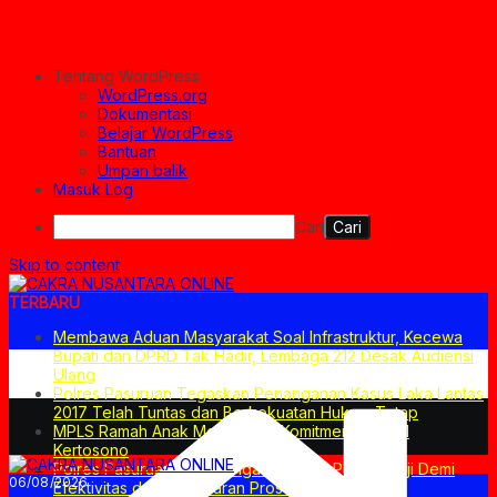
Tentang WordPress
WordPress.org
Dokumentasi
Belajar WordPress
Bantuan
Umpan balik
Masuk Log
Cari
Skip to content
TERBARU
Membawa Aduan Masyarakat Soal Infrastruktur, Kecewa
Bupati dan DPRD Tak Hadir, Lembaga 212 Desak Audiensi
Ulang
Polres Pasuruan Tegaskan Penanganan Kasus Laka Lantas
2017 Telah Tuntas dan Berkekuatan Hukum Tetap
MPLS Ramah Anak Merupakan Komitmen SMPN 1
Kertosono
Polres Pasuruan Mutasi Tiga Penyidik Polsek Beji Demi
06/08/2026
Efektivitas dan Kelancaran Proses Penyidikan