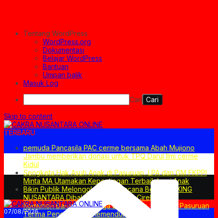
Tentang WordPress
WordPress.org
Dokumentasi
Belajar WordPress
Bantuan
Umpan balik
Masuk Log
Cari
Skip to content
TERBARU
pemuda Pancasila PAC cerme bersama Abah Mujiono
Jambu memberikan donasi untuk TPQ Darul Ilmi cerme
Kidul
Sengketa Hak Asuh Anak di Pasuruan, LPA dan GM FKPPI
Minta MA Utamakan Kepentingan Terbaik bagi Anak
Bikin Publik Melongo! Ini Dia Rencana Besar PT KING
NUSANTARA Dibalik Proyek CIRDP Cirebon
Komitmen Bangun Keluarga Berkualitas, Pemkab Pasuruan
07/08/2026
Terima Penghargaan Kemendukbangga/BKKBN