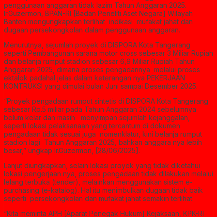
penggunaan anggaran tidak lazim Tahun Anggaran 2025.
Ir.Guzermon, BPAN-RI [Badan Peneliti Aset Negara] Wilayah
Banten mengungkapkan terlihat indikasi mufakat jahat dan
dugaan persekongkolan dalam penggunaan anggaran.
Menurutnya, sejumlah proyek di DISPORA Kota Tangerang
seperti Pembangunan sarana motor cross sebesar 3 Miliar Rupiah
dan belanja rumput stadion sebesar 6,9 Miliar Rupiah Tahun
Anggaran 2025, dimana proses pengadannya melalui proses
ektalok padahal jelas dalam keterangan nya PEKERJAAN
KONTRUKSI yang dimulai bulan Juni sampai Desember 2025.
“Proyek pengadaan rumput sintetis di DISPORA Kota Tangerang
sebesar Rp.5 miliar pada Tahun Anggaran 2024 sebelumnya
belum kelar dan masih menyimpan sejumlah kejanggalan,
seperti lokasi pelaksanaan yang tercantum di dokumen
pengadaan tidak sesuai juga nomenklatur, kini belanja rumput
stadion lagi Tahun Anggaran 2025, bahkan anggara nya lebih
besar,” ungkap Ir.Guzermon, [28/06/2025].
Lanjut diungkapkan, selain lokasi proyek yang tidak diketahui
lokasi pengerjaan nya, proses pengadaan tidak dilakukan melalui
lelang terbuka (tender), melainkan menggunakan sistem e-
purchasing (e-katalog). Hal itu menimbulkan dugaan tidak baik
seperti persekongkolan dan mufakat jahat semakin terlihat.
“Kita meminta APH [Aparat Penegak Hukum] Kejaksaan, KPK-RI