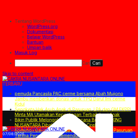
Tentang WordPress
WordPress.org
Dokumentasi
Belajar WordPress
Bantuan
Umpan balik
Masuk Log
Cari
Skip to content
TERBARU
pemuda Pancasila PAC cerme bersama Abah Mujiono
Jambu memberikan donasi untuk TPQ Darul Ilmi cerme
Kidul
Sengketa Hak Asuh Anak di Pasuruan, LPA dan GM FKPPI
Minta MA Utamakan Kepentingan Terbaik bagi Anak
Bikin Publik Melongo! Ini Dia Rencana Besar PT KING
NUSANTARA Dibalik Proyek CIRDP Cirebon
Komitmen Bangun Keluarga Berkualitas, Pemkab Pasuruan
07/08/2026
Terima Penghargaan Kemendukbangga/BKKBN