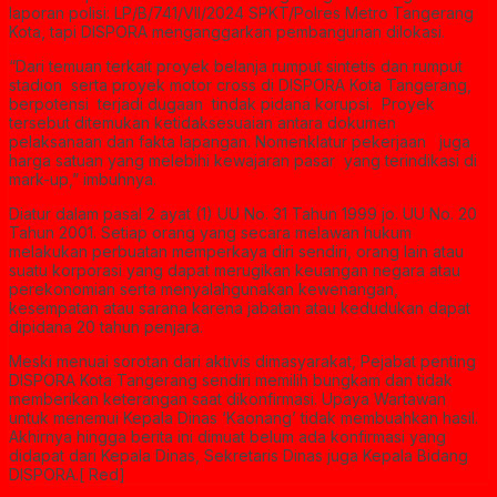
laporan polisi: LP/B/741/VII/2024 SPKT/Polres Metro Tangerang
Kota, tapi DISPORA menganggarkan pembangunan dilokasi.
“Dari temuan terkait proyek belanja rumput sintetis dan rumput
stadion serta proyek motor cross di DISPORA Kota Tangerang,
berpotensi terjadi dugaan tindak pidana korupsi. Proyek
tersebut ditemukan ketidaksesuaian antara dokumen
pelaksanaan dan fakta lapangan. Nomenklatur pekerjaan juga
harga satuan yang melebihi kewajaran pasar yang terindikasi di
mark-up,” imbuhnya.
Diatur dalam pasal 2 ayat (1) UU No. 31 Tahun 1999 jo. UU No. 20
Tahun 2001. Setiap orang yang secara melawan hukum
melakukan perbuatan memperkaya diri sendiri, orang lain atau
suatu korporasi yang dapat merugikan keuangan negara atau
perekonomian serta menyalahgunakan kewenangan,
kesempatan atau sarana karena jabatan atau kedudukan dapat
dipidana 20 tahun penjara.
Meski menuai sorotan dari aktivis dimasyarakat, Pejabat penting
DISPORA Kota Tangerang sendiri memilih bungkam dan tidak
memberikan keterangan saat dikonfirmasi. Upaya Wartawan
untuk menemui Kepala Dinas ‘Kaonang’ tidak membuahkan hasil.
Akhirnya hingga berita ini dimuat belum ada konfirmasi yang
didapat dari Kepala Dinas, Sekretaris Dinas juga Kepala Bidang
DISPORA.[ Red]