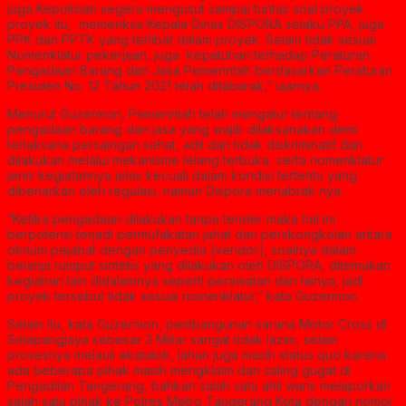
juga Kepolisian segera mengusut sampai tuntas soal proyek
proyek itu, memeriksa Kepala Dinas DISPORA selaku PPA, juga
PPK dan PPTK yang terlibat dalam proyek. Selain tidak sesuai
Nomenklatur pekerjaan, juga kepatuhan terhadap Peraturan
Pengadaan Barang dan Jasa Pemerintah berdasarkan Peraturan
Presiden No. 12 Tahun 2021 telah ditabarak,” ujarnya.
Menurut Guzermon, Pemerintah telah mengatur tentang
pengadaan barang dan jasa yang wajib dilaksanakan demi
terlaksana persaingan sehat, adil dan tidak diskriminatif dan
dilakukan melalui mekanisme lelang terbuka, serta nomenklatur
jenis kegiatannya jelas kecuali dalam kondisi tertentu yang
dibenarkan oleh regulasi, namun Dispora menabrak nya.
“Ketika pengadaan dilakukan tanpa tender maka hal ini
berpotensi terjadi permufakatan jahat dan perskongkolan antara
oknum pejabat dengan penyedia [vendor], soalnya dalam
belanja rumput sintetis yang dilakukan oleh DISPORA, ditemukan
kegiatran lain didalamnya seperti perawatan dan lainya, jadi
proyek tersebut tidak sesuai nomenklatur,” kata Guzermon.
Selain itu, kata Guzermon, pembangunan sarana Motor Cross di
Selapangjaya sebesar 3 Miliar sangat tidak lazim, selain
prosesnya melauli ekatalok, lahan juga masih status quo karena
ada beberapa pihak masih mengklaim dan saling gugat di
Pengadilan Tangerang, bahkan salah satu ahli waris melaporkan
salah satu pihak ke Polres Metro Tangerang Kota dengan nomor