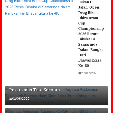
Bukan Di
Jalan! Open
Drag Bike
Dhira Brata
Cup
Championship
2026 Resmi
Dibuka Di
Samarinda
Dalam Rangka
Hari
Bhayangkara
Diduga Ingkari Surat Pernyataan, Pegawai
Ke-80
Puskesmas Pohjentrek Dipersoalkan; Klaim
27/07/2026
Bahu Jalan Kabupaten Sebagai Aset
Sempat Memanas, Audiensi FORMAT Dan
Puskesmas Tuai Sorotan
RSUD Dr. R. Soedarsono Berakhir Dengan
02/08/2026
Di Depan Publik Bilang Sesuai SOP, Di Rumah
Foto Bersama