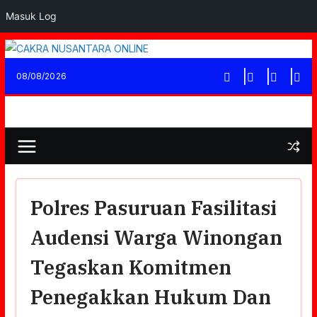
Masuk Log
Skip
to
08/08/2026
content
Polres Pasuruan Fasilitasi
Audensi Warga Winongan
Tegaskan Komitmen
Penegakkan Hukum Dan