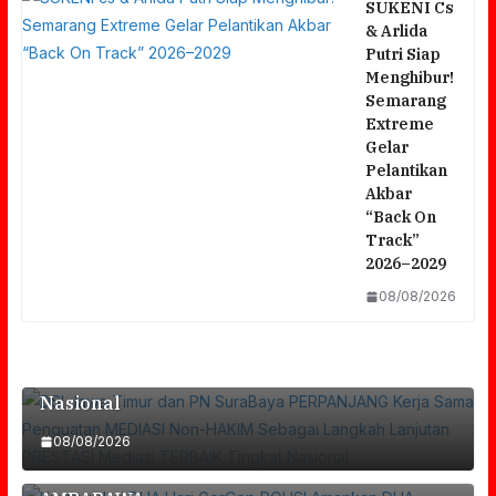
SUKENI Cs
& Arlida
Putri Siap
Menghibur!
Semarang
Extreme
Gelar
Pelantikan
Akbar
“Back On
Track”
DSI Jawa Timur Dan PN SuraBaya
2026–2029
PERPANJANG Kerja Sama Penguatan
08/08/2026
MEDIASI Non-HAKIM Sebagai Langkah
Lanjutan PRESTASI Mediasi TERBAIK Tingkat
Kurang Dari DUA Hari GerCep POLISI
Nasional
Amankan DUA Terduga PELAKU Kasus
08/08/2026
PERAMPOKAN Counter HP Royal Phone Di