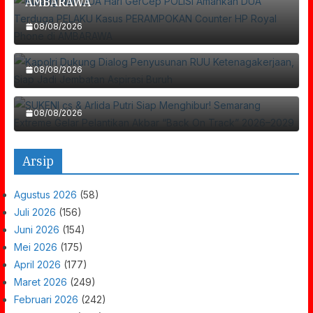
Kapolri Dukung Dialog Penyusunan RUU
AMBARAWA
Ketenagakerjaan, Siap Jadi Jembatan
08/08/2026
SUKENI Cs & Arlida Putri Siap Menghibur!
Aspirasi Buruh
Semarang Extreme Gelar Pelantikan Akbar
08/08/2026
“Back On Track” 2026–2029
08/08/2026
Arsip
Agustus 2026
(58)
Juli 2026
(156)
Juni 2026
(154)
Mei 2026
(175)
April 2026
(177)
Maret 2026
(249)
Februari 2026
(242)