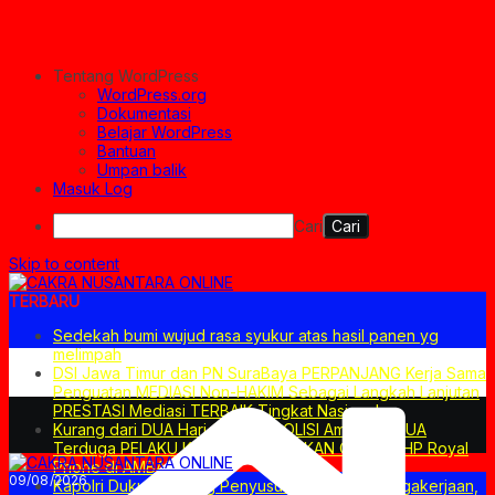
Tentang WordPress
WordPress.org
Dokumentasi
Belajar WordPress
Bantuan
Umpan balik
Masuk Log
Cari
Skip to content
TERBARU
Sedekah bumi wujud rasa syukur atas hasil panen yg
melimpah
DSI Jawa Timur dan PN SuraBaya PERPANJANG Kerja Sama
Penguatan MEDIASI Non-HAKIM Sebagai Langkah Lanjutan
PRESTASI Mediasi TERBAIK Tingkat Nasional
Kurang dari DUA Hari GerCep POLISI Amankan DUA
Terduga PELAKU Kasus PERAMPOKAN Counter HP Royal
Phone di AMBARAWA
09/08/2026
Kapolri Dukung Dialog Penyusunan RUU Ketenagakerjaan,