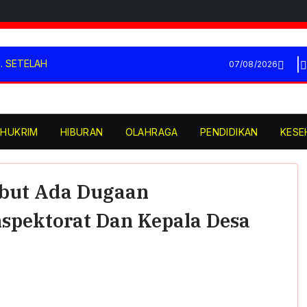
. SETELAH
07/08/2026
ONSEPNYA DI MANA?
judkan Generasi
LIAR, DPRD WAJIB
HUKRIM
HIBURAN
OLAHRAGA
PENDIDIKAN
KESE
PERTI APBD?
MASUK, CUMA 15
Sebut Ada Dugaan
spektorat Dan Kepala Desa