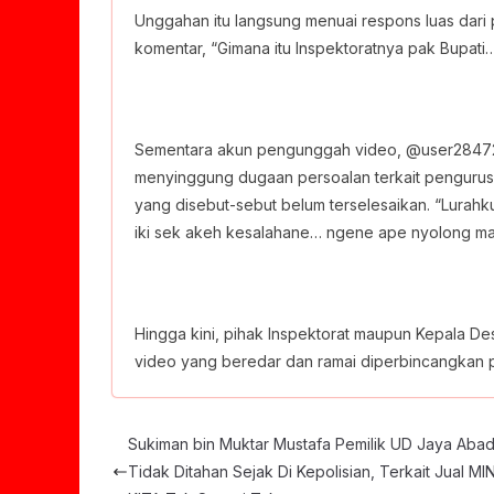
Unggahan itu langsung menuai respons luas da
komentar, “Gimana itu Inspektoratnya pak Bupati
Sementara akun pengunggah video, @user284724
menyinggung dugaan persoalan terkait pengurusa
yang disebut-sebut belum terselesaikan. “Lurah
iki sek akeh kesalahane… ngene ape nyolong mane
Hingga kini, pihak Inspektorat maupun Kepala Des
video yang beredar dan ramai diperbincangkan pu
Sukiman bin Muktar Mustafa Pemilik UD Jaya Abad
Tidak Ditahan Sejak Di Kepolisian, Terkait Jual M