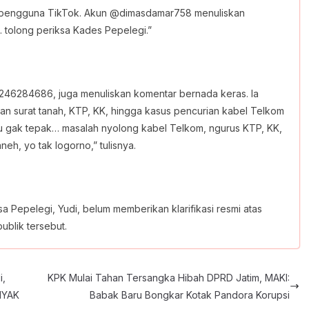
ri pengguna TikTok. Akun @dimasdamar758 menuliskan
… tolong periksa Kades Pepelegi.”
6284686, juga menuliskan komentar bernada keras. Ia
n surat tanah, KTP, KK, hingga kasus pencurian kabel Telkom
ku gak tepak… masalah nyolong kabel Telkom, ngurus KTP, KK,
h, yo tak logorno,” tulisnya.
a Pepelegi, Yudi, belum memberikan klarifikasi resmi atas
blik tersebut.
i,
KPK Mulai Tahan Tersangka Hibah DPRD Jatim, MAKI:
INYAK
Babak Baru Bongkar Kotak Pandora Korupsi