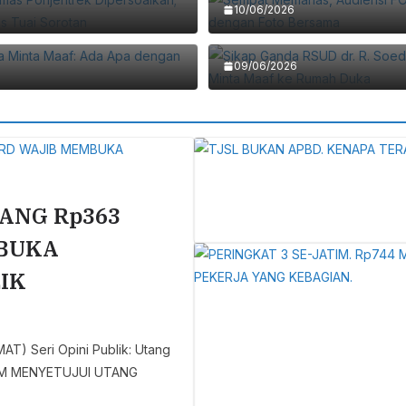
Rumah Duka Minta Maaf:
Sikap Ganda RSUD Dr. R.
10/06/2026
Humas Malah Minta Maa
09/06/2026
ANG Rp363
MBUKA
IK
 Seri Opini Publik: Utang
ELUM MENYETUJUI UTANG