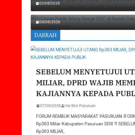
Di Depan Publik Bilang Sesuai SOP, Di 
02/08/2026
Ada Apa Dengan RSUD Soedarsono?
09/06/2026
DAERAH
SEBELUM MENYETUJUI UT
MILIAR, DPRD WAJIB ME
KAJIANNYA KEPADA PUBL
07/08/2026
Har Biro Pasuruan
FORUM REMBUK MASYARAKAT PASURUAN (FORMAT)
Rp363 Miliar Kabupaten Pasuruan SERI 11 SEB
Rp363 MILIAR,