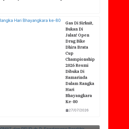
Gas Di Sirkuit,
Bukan Di
Jalan! Open
Drag Bike
Dhira Brata
Cup
Championship
2026 Resmi
Dibuka Di
Samarinda
Dalam Rangka
Hari
Bhayangkara
Ke-80
27/07/2026
si FORMAT Dan RSUD Dr. R. Soedarsono
Bersama