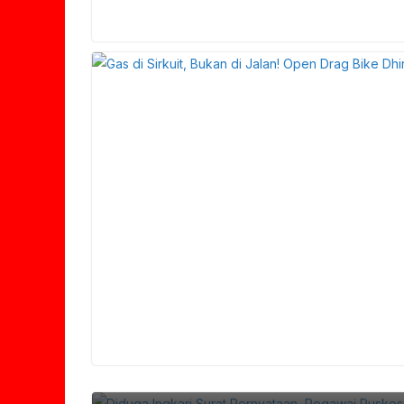
Diduga Ingkari Surat Pernyataan, Pega
Pohjentrek Dipersoalkan; Klaim Bahu J
Aset Puskesmas Tuai Sorotan