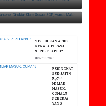
 Soedarsono, Direktur Klaim Sesuai SOP,
f Ke Rumah Duka
TJSL BUKAN APBD.
KENAPA TERASA
SEPERTI APBD?
07/08/2026
PERINGKAT
3 SE-JATIM.
Rp744
MILIAR
MASUK,
CUMA 15
PEKERJA
YANG