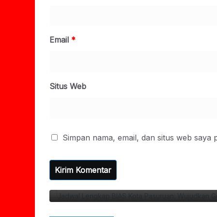
Email
*
Situs Web
Simpan nama, email, dan situs web saya 
hat, Cerdas, Dan Bebas
S
K
07