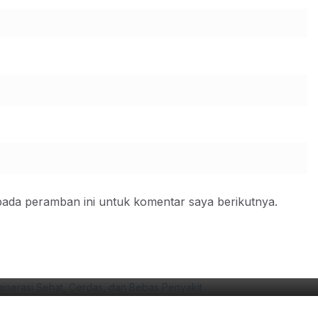
pada peramban ini untuk komentar saya berikutnya.
EBELUM MENYETUJUI UTANG Rp363 
EPADA PUBLIK
/08/2026
Har Biro Pasuruan