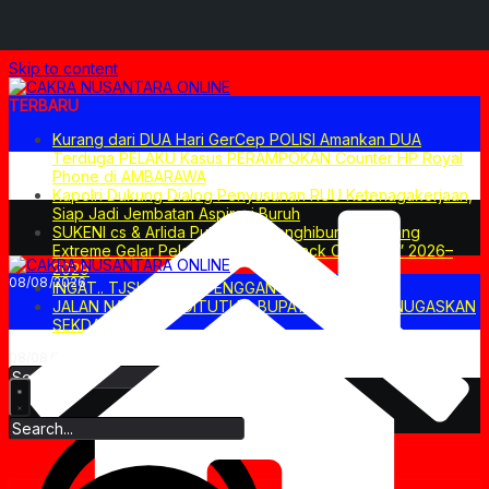
Skip to content
TERBARU
Kurang dari DUA Hari GerCep POLISI Amankan DUA
Terduga PELAKU Kasus PERAMPOKAN Counter HP Royal
Phone di AMBARAWA
Kapolri Dukung Dialog Penyusunan RUU Ketenagakerjaan,
Siap Jadi Jembatan Aspirasi Buruh
SUKENI cs & Arlida Putri Siap Menghibur! Semarang
Extreme Gelar Pelantikan Akbar “Back On Track” 2026–
2029
08/08/2026
INGAT.. TJSL BUKAN PENGGANTI APBD
JALAN NASIONAL DITUTUP. BUPATI CUKUP MENUGASKAN
SEKDA?
08/08/2026