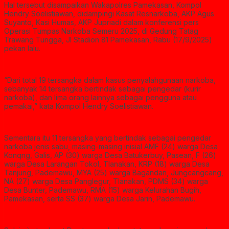
Hal tersebut disampaikan Wakapolres Pamekasan, Kompol
Hendry Soelistiawan, didampingi Kasat Resnarkoba, AKP Agus
Suyanto, Kasi Humas, AKP Jupriadi dalam konferensi pers
Operasi Tumpas Narkoba Semeru 2025, di Gedung Tatag
Trawang Tungga, Jl Stadion 81 Pamekasan, Rabu (17/9/2025)
pekan lalu.
“Dari total 19 tersangka dalam kasus penyalahgunaan narkoba,
sebanyak 14 tersangka bertindak sebagai pengedar (kurir
narkoba), dan lima orang lainnya sebagai pengguna atau
pemakai,” kata Kompol Hendry Soelistiawan.
Sementara itu 11 tersangka yang bertindak sebagai pengedar
narkoba jenis sabu, masing-masing inisial AMF (24) warga Desa
Konqng, Galis, AP (30) warga Desa Batukerbuy, Pasean, F (26)
warga Desa Larangan Tokol, Tlanakan, KRP (18) warga Desa
Tanjung, Pademawu, MYA (25) warga Bagandan, Jungcangcang,
NA (27) warga Desa Panglegur, Tlanakan, PDMS (34) warga
Desa Bunter, Pademawu, RMA (15) warga Kelurahan Bugih,
Pamekasan, serta SS (37) warga Desa Jarin, Pademawu.