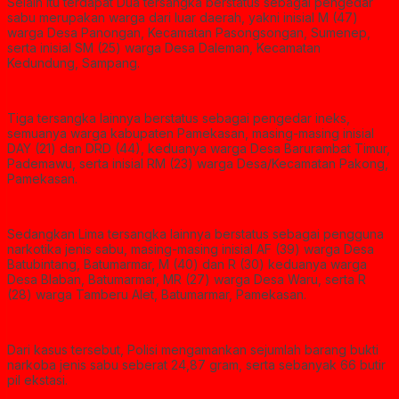
Selain itu terdapat Dua tersangka berstatus sebagai pengedar
sabu merupakan warga dari luar daerah, yakni inisial M (47)
warga Desa Panongan, Kecamatan Pasongsongan, Sumenep,
serta inisial SM (25) warga Desa Daleman, Kecamatan
Kedundung, Sampang.
Tiga tersangka lainnya berstatus sebagai pengedar ineks,
semuanya warga kabupaten Pamekasan, masing-masing inisial
DAY (21) dan DRD (44), keduanya warga Desa Barurambat Timur,
Pademawu, serta inisial RM (23) warga Desa/Kecamatan Pakong,
Pamekasan.
Sedangkan Lima tersangka lainnya berstatus sebagai pengguna
narkotika jenis sabu, masing-masing inisial AF (39) warga Desa
Batubintang, Batumarmar, M (40) dan R (30) keduanya warga
Desa Blaban, Batumarmar, MR (27) warga Desa Waru, serta R
(28) warga Tamberu Alet, Batumarmar, Pamekasan.
Dari kasus tersebut, Polisi mengamankan sejumlah barang bukti
narkoba jenis sabu seberat 24,87 gram, serta sebanyak 66 butir
pil ekstasi.