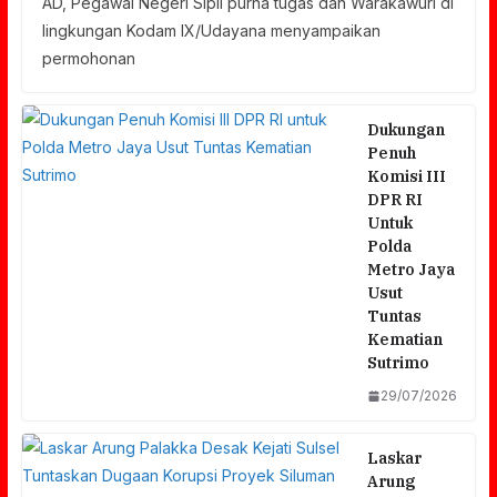
AD, Pegawai Negeri Sipil purna tugas dan Warakawuri di
lingkungan Kodam IX/Udayana menyampaikan
permohonan
Dukungan
Penuh
Komisi III
DPR RI
Untuk
Polda
Metro Jaya
Usut
Tuntas
Kematian
Sutrimo
29/07/2026
Laskar
Arung