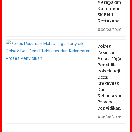
Merupakan
Komitmen
SMPN 1
Kertosono
06/08/2026
Polres
Pasuruan
Mutasi Tiga
Penyidik
Polsek Beji
Demi
Efektivitas
Dan
Kelancaran
Proses
Penyidikan
Kolaborasi EcoHarmony-Ecotheology:
06/08/2026
Kemenag Dan FKUB Probolinggo Satukan
Membawa Aduan Masyarakat Soal
Visi Jaga Kerukunan Dan Lingkungan