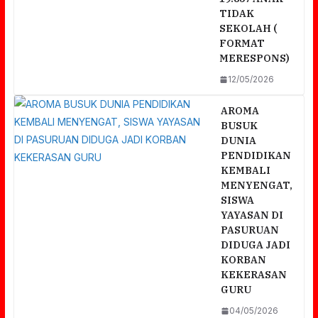
TIDAK
SEKOLAH (
FORMAT
MERESPONS)
12/05/2026
AROMA
BUSUK
DUNIA
PENDIDIKAN
KEMBALI
MENYENGAT,
SISWA
YAYASAN DI
PASURUAN
DIDUGA JADI
KORBAN
KEKERASAN
GURU
a
04/05/2026
Ketua Bhayangkari Jatim Tinjau UMKM Dan