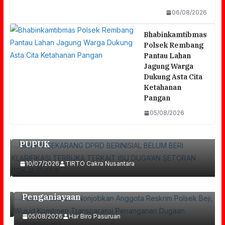
06/08/2026
Bhabinkamtibmas
Polsek Rembang
Pantau Lahan
Jagung Warga
Dukung Asta Cita
Ketahanan
r
SAMPAI SEKARANG DPRD BERINISIAL
Pangan
BELUM BERI KLARIFIKASI TERBUKA
05/08/2026
TERKAIT ISU DUGA’AN SETORAN POKJA
PUPUK
Polres Pasuruan Nonjobkan Anggota
Reskrim Polsek Beji, Wujud Komitmen
10/07/2026
TIRTO Cakra Nusantara
Transparansi Penanganan Dugaan
Penganiayaan
SMA Negeri 1 Gresik Raih Prestasi, Lolos
05/08/2026
Har Biro Pasuruan
Semifinalis OSN Ekshibisi Kompetisi