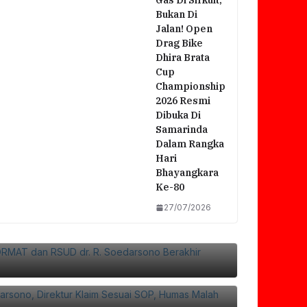
Gas Di Sirkuit,
Bukan Di
Jalan! Open
Drag Bike
Dhira Brata
Cup
Championship
2026 Resmi
Dibuka Di
Samarinda
Dalam Rangka
Hari
Bhayangkara
Ke-80
27/07/2026
si FORMAT Dan RSUD Dr. R. Soedarsono
Bersama
 Soedarsono, Direktur Klaim Sesuai SOP,
f Ke Rumah Duka