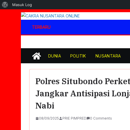
Tentang
Masuk Log
WordPress
Skip
to
TERBARU
content
DUNIA
POLITIK
NUSANTARA
Polres Situbondo Perk
Jangkar Antisipasi Lo
Nabi
08/09/2025
PRIE PIMPRED
0 Comments