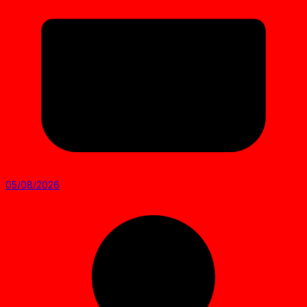
05/08/2026