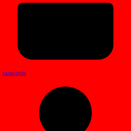
04/08/2026