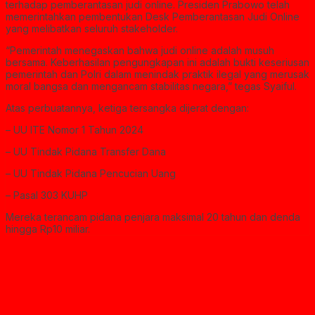
terhadap pemberantasan judi online. Presiden Prabowo telah
memerintahkan pembentukan Desk Pemberantasan Judi Online
yang melibatkan seluruh stakeholder.
“Pemerintah menegaskan bahwa judi online adalah musuh
bersama. Keberhasilan pengungkapan ini adalah bukti keseriusan
pemerintah dan Polri dalam menindak praktik ilegal yang merusak
moral bangsa dan mengancam stabilitas negara,” tegas Syaiful.
Atas perbuatannya, ketiga tersangka dijerat dengan:
– UU ITE Nomor 1 Tahun 2024
– UU Tindak Pidana Transfer Dana
– UU Tindak Pidana Pencucian Uang
– Pasal 303 KUHP
Mereka terancam pidana penjara maksimal 20 tahun dan denda
hingga Rp10 miliar.