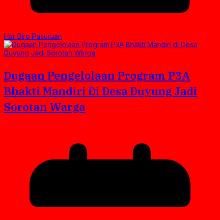
Har Biro Pasuruan
Dugaan Pengelolaan Program P3A
Bhakti Mandiri Di Desa Duyung Jadi
Sorotan Warga