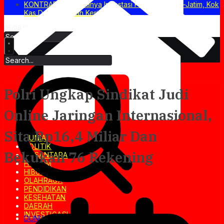
KONTRADIKSI : Katanya Investasi Peringkat 3 Se-Jatim, Kok
Kas Daerah Malah Kering?
05/08/2026
Polri Ungkap Sindikat Judi
Online Jaringan Internasional,
Sita Rp16,4 Miliar Dan
DUNIA
POLITIK
Bekukan 76 Rekening
NUSANTARA
HUKRIM
HIBURAN
OLAHRAGA
PENDIDIKAN
KESEHATAN
DAERAH
INVESTIGASI
DUNIA