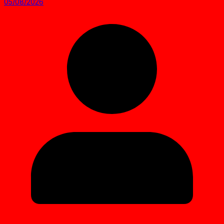
05/08/2026