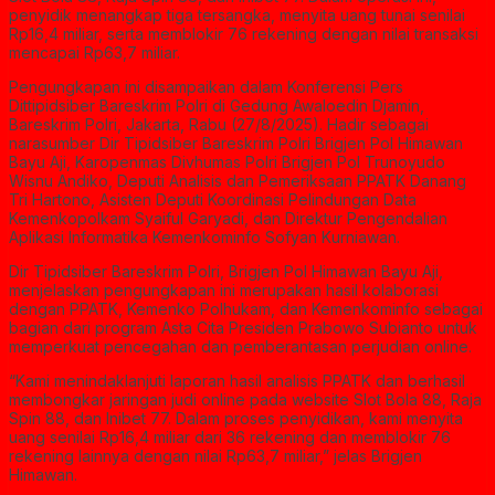
penyidik menangkap tiga tersangka, menyita uang tunai senilai
Rp16,4 miliar, serta memblokir 76 rekening dengan nilai transaksi
mencapai Rp63,7 miliar.
Pengungkapan ini disampaikan dalam Konferensi Pers
Dittipidsiber Bareskrim Polri di Gedung Awaloedin Djamin,
Bareskrim Polri, Jakarta, Rabu (27/8/2025). Hadir sebagai
narasumber Dir Tipidsiber Bareskrim Polri Brigjen Pol Himawan
Bayu Aji, Karopenmas Divhumas Polri Brigjen Pol Trunoyudo
Wisnu Andiko, Deputi Analisis dan Pemeriksaan PPATK Danang
Tri Hartono, Asisten Deputi Koordinasi Pelindungan Data
Kemenkopolkam Syaiful Garyadi, dan Direktur Pengendalian
Aplikasi Informatika Kemenkominfo Sofyan Kurniawan.
Dir Tipidsiber Bareskrim Polri, Brigjen Pol Himawan Bayu Aji,
menjelaskan pengungkapan ini merupakan hasil kolaborasi
dengan PPATK, Kemenko Polhukam, dan Kemenkominfo sebagai
bagian dari program Asta Cita Presiden Prabowo Subianto untuk
memperkuat pencegahan dan pemberantasan perjudian online.
“Kami menindaklanjuti laporan hasil analisis PPATK dan berhasil
membongkar jaringan judi online pada website Slot Bola 88, Raja
Spin 88, dan Inibet 77. Dalam proses penyidikan, kami menyita
uang senilai Rp16,4 miliar dari 36 rekening dan memblokir 76
rekening lainnya dengan nilai Rp63,7 miliar,” jelas Brigjen
Himawan.