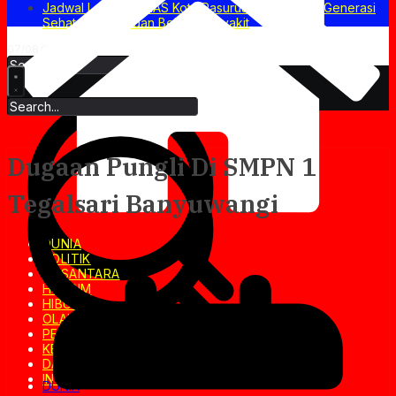
Jadwal Lengkap BIAS Kota Pasuruan: Wujudkan Generasi
Sehat, Cerdas, dan Bebas Penyakit
07/08/2026
Dugaan Pungli Di SMPN 1
Tegalsari Banyuwangi
DUNIA
POLITIK
NUSANTARA
HUKRIM
HIBURAN
OLAHRAGA
PENDIDIKAN
KESEHATAN
DAERAH
INVESTIGASI
DUNIA