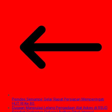
Pemdes Semampir Gelar Rapat Persiapan Memperingati
HUT RI Ke 80.
Dugaan Manipulasi Lelang Pengadaan Alat Askes di RSUD
Soedjati Grobogan Diduga Libatkan Pihak Internal