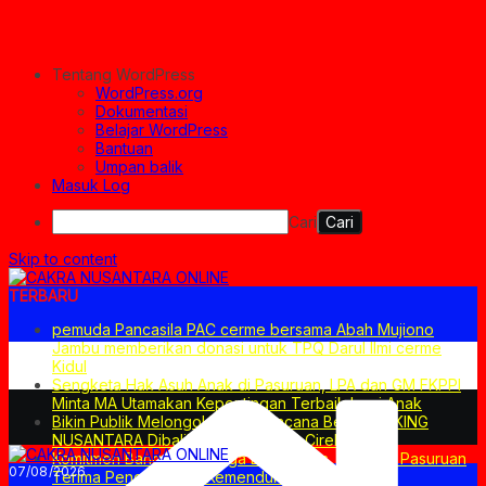
Tentang WordPress
WordPress.org
Dokumentasi
Belajar WordPress
Bantuan
Umpan balik
Masuk Log
Cari
Skip to content
TERBARU
pemuda Pancasila PAC cerme bersama Abah Mujiono
Jambu memberikan donasi untuk TPQ Darul Ilmi cerme
Kidul
Sengketa Hak Asuh Anak di Pasuruan, LPA dan GM FKPPI
Minta MA Utamakan Kepentingan Terbaik bagi Anak
Bikin Publik Melongo! Ini Dia Rencana Besar PT KING
NUSANTARA Dibalik Proyek CIRDP Cirebon
Komitmen Bangun Keluarga Berkualitas, Pemkab Pasuruan
07/08/2026
Terima Penghargaan Kemendukbangga/BKKBN