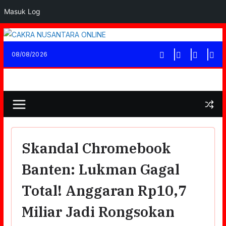
Masuk Log
Skip
to
08/08/2026
content
Skandal Chromebook
Banten: Lukman Gagal
Total! Anggaran Rp10,7
Miliar Jadi Rongsokan