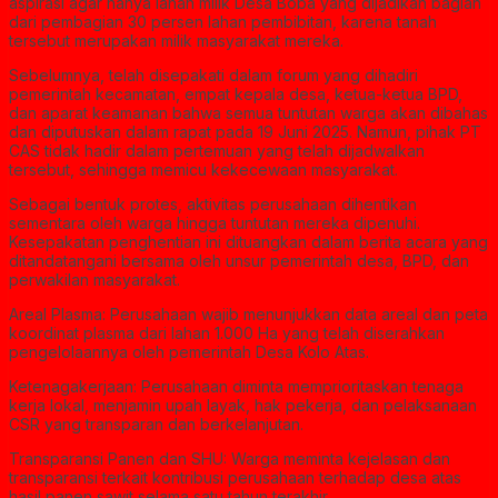
aspirasi agar hanya lahan milik Desa Boba yang dijadikan bagian
dari pembagian 30 persen lahan pembibitan, karena tanah
tersebut merupakan milik masyarakat mereka.
Sebelumnya, telah disepakati dalam forum yang dihadiri
pemerintah kecamatan, empat kepala desa, ketua-ketua BPD,
dan aparat keamanan bahwa semua tuntutan warga akan dibahas
dan diputuskan dalam rapat pada 19 Juni 2025. Namun, pihak PT
CAS tidak hadir dalam pertemuan yang telah dijadwalkan
tersebut, sehingga memicu kekecewaan masyarakat.
Sebagai bentuk protes, aktivitas perusahaan dihentikan
sementara oleh warga hingga tuntutan mereka dipenuhi.
Kesepakatan penghentian ini dituangkan dalam berita acara yang
ditandatangani bersama oleh unsur pemerintah desa, BPD, dan
perwakilan masyarakat.
Areal Plasma: Perusahaan wajib menunjukkan data areal dan peta
koordinat plasma dari lahan 1.000 Ha yang telah diserahkan
pengelolaannya oleh pemerintah Desa Kolo Atas.
Ketenagakerjaan: Perusahaan diminta memprioritaskan tenaga
kerja lokal, menjamin upah layak, hak pekerja, dan pelaksanaan
CSR yang transparan dan berkelanjutan.
Transparansi Panen dan SHU: Warga meminta kejelasan dan
transparansi terkait kontribusi perusahaan terhadap desa atas
hasil panen sawit selama satu tahun terakhir.