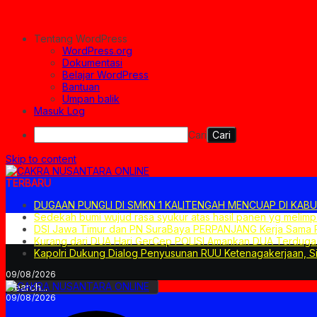
Tentang WordPress
WordPress.org
Dokumentasi
Belajar WordPress
Bantuan
Umpan balik
Masuk Log
Cari
Skip to content
TERBARU
DUGAAN PUNGLI DI SMKN 1 KALITENGAH MENCUAP DI KABU
Sedekah bumi wujud rasa syukur atas hasil panen yg melim
DSI Jawa Timur dan PN SuraBaya PERPANJANG Kerja Sama P
Kurang dari DUA Hari GerCep POLISI Amankan DUA Terdu
Kapolri Dukung Dialog Penyusunan RUU Ketenagakerjaan, Si
09/08/2026
09/08/2026