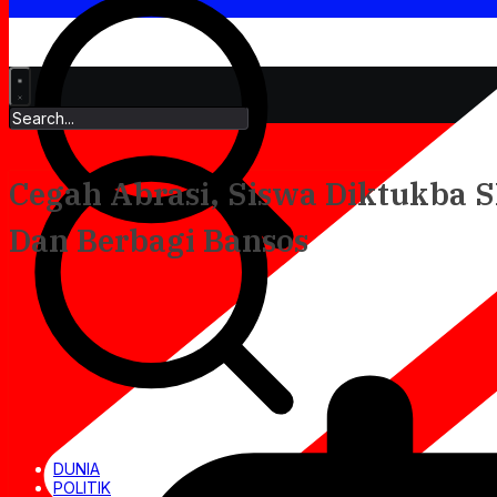
Cegah Abrasi, Siswa Diktukba 
Dan Berbagi Bansos
DUNIA
POLITIK