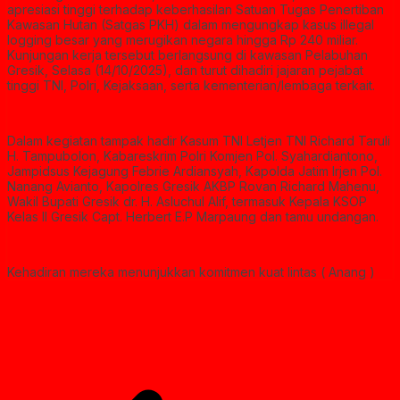
apresiasi tinggi terhadap keberhasilan Satuan Tugas Penertiban
Kawasan Hutan (Satgas PKH) dalam mengungkap kasus illegal
logging besar yang merugikan negara hingga Rp 240 miliar.
Kunjungan kerja tersebut berlangsung di kawasan Pelabuhan
Gresik, Selasa (14/10/2025), dan turut dihadiri jajaran pejabat
tinggi TNI, Polri, Kejaksaan, serta kementerian/lembaga terkait.
Dalam kegiatan tampak hadir Kasum TNI Letjen TNI Richard Taruli
H. Tampubolon, Kabareskrim Polri Komjen Pol. Syahardiantono,
Jampidsus Kejagung Febrie Ardiansyah, Kapolda Jatim Irjen Pol.
Nanang Avianto, Kapolres Gresik AKBP Rovan Richard Mahenu,
Wakil Bupati Gresik dr. H. Asluchul Alif, termasuk Kepala KSOP
Kelas II Gresik Capt. Herbert E.P Marpaung dan tamu undangan.
Kehadiran mereka menunjukkan komitmen kuat lintas ( Anang )