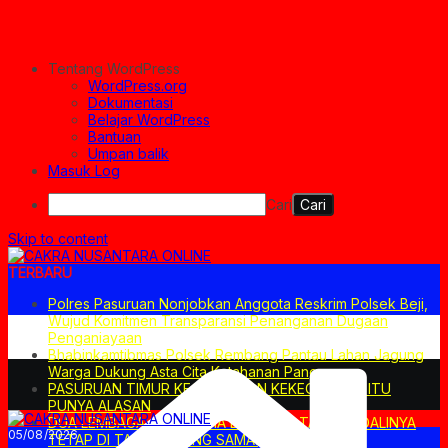
Tentang WordPress
WordPress.org
Dokumentasi
Belajar WordPress
Bantuan
Umpan balik
Masuk Log
Cari
Skip to content
TERBARU
Polres Pasuruan Nonjobkan Anggota Reskrim Polsek Beji,
Wujud Komitmen Transparansi Penanganan Dugaan
Penganiayaan
Bhabinkamtibmas Polsek Rembang Pantau Lahan Jagung
Warga Dukung Asta Cita Ketahanan Pangan
PASURUAN TIMUR KECEWA. DAN KEKECEWAAN ITU
PUNYA ALASAN
DUA LEMBAGA, DUA NAMA BERBEDA. TAPI KENDALINYA
05/08/2026
TETAP DI TANGAN YANG SAMA.