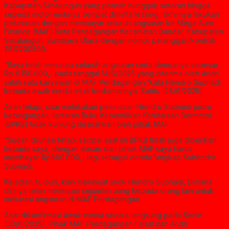
Kabupaten Simalungun yang pernah nunggak setoran hingga
sepeda motor miliknya sempat diminta leasing, akhirnya lakukan
pelunasan dengan membayar seluruh angsuran ke Mega Auto
Finance (MAF) Kota Perdagangan Kecamatan Bandar, Kabupaten
Simalungun, Sumatera Utara dengan nomor pelanggan/kontrak
2512200500.
“Saya telah melunasi seluruh angsuran serta dendanya sebesar
Rp 6.150.000,- pada tanggal 14/6/2025 yang diterima oleh Andri
salah satu karyawan di MAF Perdagangan.”kata Hendro Supriadi
kepada awak media ini di kediamannya. Sabtu (28/6/2025).
Akan tetapi, usai melakukan pelunasan Hendro Supriadi justru
kebingungan, lantaran Buku Kepemilikan Kendaraan Bermotor
(BPKB) tidak kunjung diserahkan oleh pihak MAF.
“Sudah dilunasi tetapi sampai saat ini BPKB tidak juga diberikan
kepada saya, dengan alasan dari pihak MAF saya harus
membayar Rp800.000,- lagi sebagai denda.”ungkap Suhendro
Supriadi.
Kejadian itu pun, kian membuat syok Hendro Supriadi, Dimana
dirinya telah meminjam sejumlah uang kepada orang lain untuk
melunasi angsuran di MAF Perdagangan.
Saat dikonfirmasi awak media secara langsung pada Senin
(30/6/2025), Pihak MAF Perdagangan Faisal dan Andri