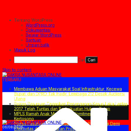
Tentang WordPress
WordPress.org
Dokumentasi
Belajar WordPress
Bantuan
Umpan balik
Masuk Log
Cari
Skip to content
TERBARU
Membawa Aduan Masyarakat Soal Infrastruktur, Kecewa
Bupati dan DPRD Tak Hadir, Lembaga 212 Desak Audiensi
Ulang
Polres Pasuruan Tegaskan Penanganan Kasus Laka Lantas
2017 Telah Tuntas dan Berkekuatan Hukum Tetap
MPLS Ramah Anak Merupakan Komitmen SMPN 1
Kertosono
Polres Pasuruan Mutasi Tiga Penyidik Polsek Beji Demi
06/08/2026
Efektivitas dan Kelancaran Proses Penyidikan