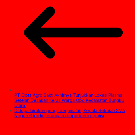
PT Cipta Agro Sakti Akhirnya Tunjukkan Lokasi Plasma,
Setelah Desakan Keras Warga Opo Kecamatan Bungku
Utara
Diduga lakukan pungli berjama’ah, Kepala Sekolah SMA
Negeri 6 kediri,terancam dilaporkan ke polisi