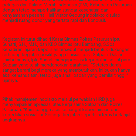
petugas d
ari Palang Merah Indonesia (PMI) Kabupaten Pasuruan
dengan tetap memperhatikan standar kesehatan dan
kenyamanan peserta. Hall Visitor Gedung Indolakto disulap
menjadi ruang donor yang tertata rapi dan kondusif.
Kegiatan ini turut dihadiri Kasat Binmas Polres Pasuruan Iptu
Sunarti, S.H., M.H., dan KBO Binmas Iptu Bambang, S.Sos.
Kehadiran jajaran kepolisian tersebut menjadi bentuk dukungan
terhadap kegiatan positif yang diinisiasi para Satpam. Dalam
sambutannya, Iptu Sunarti mengapresiasi kepedulian sosial para
Satpam yang telah mendonorkan darahnya. “Setetes darah
sangat berarti bagi mereka yang membutuhkan. Ini bukan hanya
aksi kemanusiaan, tetapi juga amal ibadah yang bernilai tinggi,”
ujarnya.
Pihak manajemen Indolakto melalui perwakilan HRD juga
menyampaikan apresiasi atas kerja sama Satpam dan Polres
Pasuruan. “Kami bangga atas semangat kebersamaan dan
kepedulian sosial ini. Semoga kegiatan seperti ini terus berlanjut,”
ungkapnya.