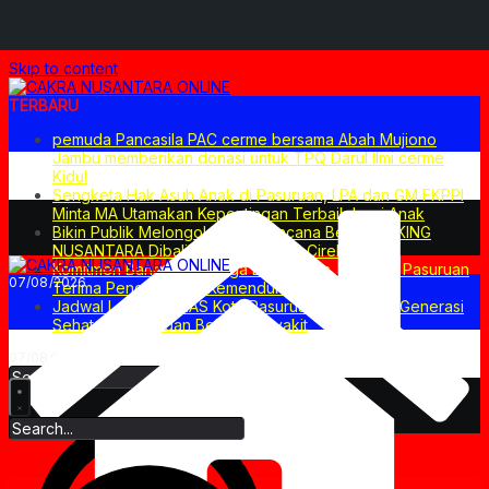
Skip to content
TERBARU
pemuda Pancasila PAC cerme bersama Abah Mujiono
Jambu memberikan donasi untuk TPQ Darul Ilmi cerme
Kidul
Sengketa Hak Asuh Anak di Pasuruan, LPA dan GM FKPPI
Minta MA Utamakan Kepentingan Terbaik bagi Anak
Bikin Publik Melongo! Ini Dia Rencana Besar PT KING
NUSANTARA Dibalik Proyek CIRDP Cirebon
Komitmen Bangun Keluarga Berkualitas, Pemkab Pasuruan
07/08/2026
Terima Penghargaan Kemendukbangga/BKKBN
Jadwal Lengkap BIAS Kota Pasuruan: Wujudkan Generasi
Sehat, Cerdas, dan Bebas Penyakit
07/08/2026