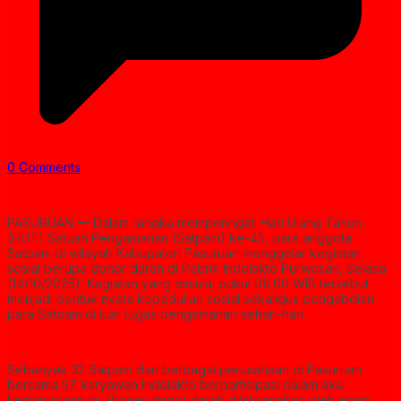
0 Comments
PASURUAN — Dalam rangka memperingati Hari Ulang Tahun
(HUT) Satuan Pengamanan (Satpam) ke-45, para anggota
Satpam di wilayah Kabupaten Pasuruan menggelar kegiatan
sosial berupa donor darah di Pabrik Indolakto Purwosari, Selasa
(14/10/2025). Kegiatan yang dimulai pukul 08.00 WIB tersebut
menjadi bentuk nyata kepedulian sosial sekaligus pengabdian
para Satpam di luar tugas pengamanan sehari-hari.
Sebanyak 32 Satpam dari berbagai perusahaan di Pasuruan
bersama 57 karyawan Indolakto berpartisipasi dalam aksi
kemanusiaan ini. Proses donor darah dilaksanakan oleh enam