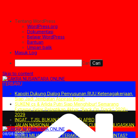
Tentang WordPress
WordPress.org
Dokumentasi
Belajar WordPress
Bantuan
Umpan balik
Masuk Log
Cari
Skip to content
TERBARU
Kapolri Dukung Dialog Penyusunan RUU Ketenagakerjaan,
Siap Jadi Jembatan Aspirasi Buruh
SUKENI cs & Arlida Putri Siap Menghibur! Semarang
Extreme Gelar Pelantikan Akbar “Back On Track” 2026–
2029
INGAT.. TJSL BUKAN PENGGANTI APBD
JALAN NASIONAL DITUTUP. BUPATI CUKUP MENUGASKAN
SEKDA?
08/08/2026
Rp363 MILIAR: PILIHAN TERAKHIR ATAU JALAN PINTAS?