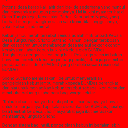
Potensi desa kerap kali lahir dari ide-ide sederhana yang muncul
dari masyarakat maupun pemimpinnya. Hal itu kini nyata terlihat di
Desa Tungkulrejo, Kecamatan Padas, Kabupaten Ngawi, yang
berhasil mengembangkan salah satu komoditas unggulannya,
yakni kebun jambu merah.
Kebun jambu merah tersebut semula adalah milik pribadi Kepala
Desa Tungkulrejo, Sriono Sutrisno. Namun, dengan terobosan
dan kesadaran untuk membangun desa melalui sektor ekonomi
kerakyatan, lahan kebun itu kini dikelola oleh BUMDes
Tungkulrejo dengan sistem bagi hasil. Pola kerja sama ini bukan
hanya memberikan keuntungan bagi pemilik, tetapi juga memberi
pendapatan asli desa (PADes) yang dikelola secara resmi oleh
BUMDes.
Sriono Sutrisno menjelaskan, ide untuk menyerahkan
pengelolaan kebun jambu merah kepada BUMDes berangkat
dari niat untuk menjadikan kebun tersebut sebagai ikon desa dan
membuka peluang usaha baru bagi warga sekitar.
“Kalau kebun ini hanya dikelola pribadi, manfaatnya ya hanya
untuk keluarga saya. Tapi kalau diserahkan ke BUMDes, hasilnya
bisa kembali ke desa. Jadi masyarakat juga ikut merasakan
manfaatnya,” ungkap Sriono.
Dengan sistem bagi hasil, pengelolaan kebun ini berjalan lebih