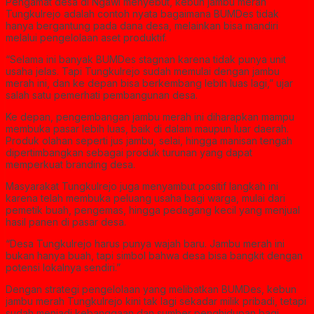
Pengamat desa di Ngawi menyebut, kebun jambu merah
Tungkulrejo adalah contoh nyata bagaimana BUMDes tidak
hanya bergantung pada dana desa, melainkan bisa mandiri
melalui pengelolaan aset produktif.
“Selama ini banyak BUMDes stagnan karena tidak punya unit
usaha jelas. Tapi Tungkulrejo sudah memulai dengan jambu
merah ini, dan ke depan bisa berkembang lebih luas lagi,” ujar
salah satu pemerhati pembangunan desa.
Ke depan, pengembangan jambu merah ini diharapkan mampu
membuka pasar lebih luas, baik di dalam maupun luar daerah.
Produk olahan seperti jus jambu, selai, hingga manisan tengah
dipertimbangkan sebagai produk turunan yang dapat
memperkuat branding desa.
Masyarakat Tungkulrejo juga menyambut positif langkah ini
karena telah membuka peluang usaha bagi warga, mulai dari
pemetik buah, pengemas, hingga pedagang kecil yang menjual
hasil panen di pasar desa.
“Desa Tungkulrejo harus punya wajah baru. Jambu merah ini
bukan hanya buah, tapi simbol bahwa desa bisa bangkit dengan
potensi lokalnya sendiri.”
Dengan strategi pengelolaan yang melibatkan BUMDes, kebun
jambu merah Tungkulrejo kini tak lagi sekadar milik pribadi, tetapi
sudah menjadi kebanggaan dan sumber penghidupan bagi