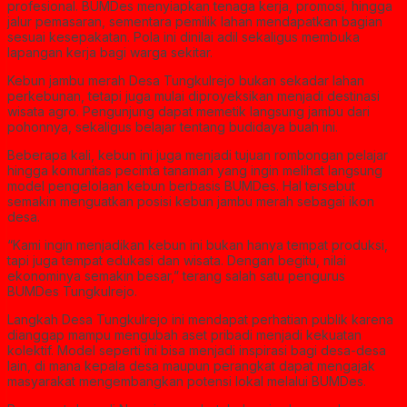
profesional. BUMDes menyiapkan tenaga kerja, promosi, hingga
jalur pemasaran, sementara pemilik lahan mendapatkan bagian
sesuai kesepakatan. Pola ini dinilai adil sekaligus membuka
lapangan kerja bagi warga sekitar.
Kebun jambu merah Desa Tungkulrejo bukan sekadar lahan
perkebunan, tetapi juga mulai diproyeksikan menjadi destinasi
wisata agro. Pengunjung dapat memetik langsung jambu dari
pohonnya, sekaligus belajar tentang budidaya buah ini.
Beberapa kali, kebun ini juga menjadi tujuan rombongan pelajar
hingga komunitas pecinta tanaman yang ingin melihat langsung
model pengelolaan kebun berbasis BUMDes. Hal tersebut
semakin menguatkan posisi kebun jambu merah sebagai ikon
desa.
“Kami ingin menjadikan kebun ini bukan hanya tempat produksi,
tapi juga tempat edukasi dan wisata. Dengan begitu, nilai
ekonominya semakin besar,” terang salah satu pengurus
BUMDes Tungkulrejo.
Langkah Desa Tungkulrejo ini mendapat perhatian publik karena
dianggap mampu mengubah aset pribadi menjadi kekuatan
kolektif. Model seperti ini bisa menjadi inspirasi bagi desa-desa
lain, di mana kepala desa maupun perangkat dapat mengajak
masyarakat mengembangkan potensi lokal melalui BUMDes.