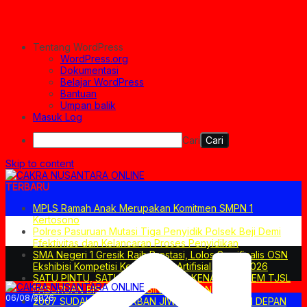
Tentang WordPress
WordPress.org
Dokumentasi
Belajar WordPress
Bantuan
Umpan balik
Masuk Log
Cari
Skip to content
TERBARU
MPLS Ramah Anak Merupakan Komitmen SMPN 1
Kertosono
Polres Pasuruan Mutasi Tiga Penyidik Polsek Beji Demi
Efektivitas dan Kelancaran Proses Penyidikan
SMA Negeri 1 Gresik Raih Prestasi, Lolos Semifinalis OSN
Ekshibisi Kompetisi Kecerdasan Artifisial Tahun 2026
SATU PINTU, SATU RISIKO BESAR. KENAPA SISTEM TJSL
PASURUAN BISA JADI MESIN KETIMPANGAN?
06/08/2026
2007 SUDAH ADA KORBAN JIWA. 7 AGUSTUS DI DEPAN