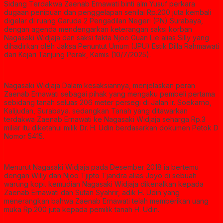
Sidang Terdakwa Zaenab Ernawati binti alm Yusuf perkara
dugaan penipuan dan penggelapan senilai Rp.200 juta kembali
digelar di ruang Garuda 2 Pengadilan Negeri (PN) Surabaya,
dengan agenda mendengarkan keterangan saksi korban
Nagasaki Widjaja dan saksi fakta Njoo Guan Lie alias Silly yang
dihadirkan oleh Jaksa Penuntut Umum (JPU) Estik Dilla Rahmawati
dari Kejari Tanjung Perak, Kamis (10/7/2025).
Nagasaki Widjaja Dalam kesaksiannya, menjelaskan peran
Zaenab Ernawati sebagai pihak yang mengaku pembeli pertama
sebidang tanah seluas 206 meter persegi di Jalan Ir. Soekarno,
Kalijudan, Surabaya. sedangkan Tanah yang ditawarkan
terdakwa Zaenab Ernawati ke Nagasaki Widjaja seharga Rp.3
miliar itu diketahui milik Dr. H. Udin berdasarkan dokumen Petok D
Nomor 5415.
Menurut Nagasaki Widjaja pada Desember 2018 ia bertemu
dengan Willy dan Njoo Tjipto Tjandra alias Joyo di sebuah
warung kopi. kemudian Nagasaki Widjaja dikenalkan kepada
Zaenab Ernawati dan Sutan Syahrir, adik H. Udin yang
menerangkan bahwa Zaenab Ernawati telah memberikan uang
muka Rp.200 juta kepada pemilik tanah H. Udin.