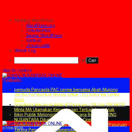
Tentang WordPress
WordPress.org
Dokumentasi
Belajar WordPress
Bantuan
Umpan balik
Masuk Log
Cari
Skip to content
TERBARU
pemuda Pancasila PAC cerme bersama Abah Mujiono
Jambu memberikan donasi untuk TPQ Darul Ilmi cerme
Kidul
Sengketa Hak Asuh Anak di Pasuruan, LPA dan GM FKPPI
Minta MA Utamakan Kepentingan Terbaik bagi Anak
Bikin Publik Melongo! Ini Dia Rencana Besar PT KING
NUSANTARA Dibalik Proyek CIRDP Cirebon
Komitmen Bangun Keluarga Berkualitas, Pemkab Pasuruan
07/08/2026
Terima Penghargaan Kemendukbangga/BKKBN