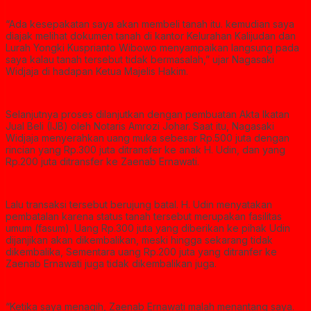
“Ada kesepakatan saya akan membeli tanah itu. kemudian saya
diajak melihat dokumen tanah di kantor Kelurahan Kalijudan dan
Lurah Yongki Kusprianto Wibowo menyampaikan langsung pada
saya kalau tanah tersebut tidak bermasalah,” ujar Nagasaki
Widjaja di hadapan Ketua Majelis Hakim.
Selanjutnya proses dilanjutkan dengan pembuatan Akta Ikatan
Jual Beli (IJB) oleh Notaris Amrozi Johar. Saat itu, Nagasaki
Widjaja menyerahkan uang muka sebesar Rp.500 juta dengan
rincian yang Rp.300 juta ditransfer ke anak H. Udin, dan yang
Rp.200 juta ditransfer ke Zaenab Ernawati.
Lalu transaksi tersebut berujung batal. H. Udin menyatakan
pembatalan karena status tanah tersebut merupakan fasilitas
umum (fasum). Uang Rp.300 juta yang diberikan ke pihak Udin
dijanjikan akan dikembalikan, meski hingga sekarang tidak
dikembalika, Sementara uang Rp.200 juta yang ditranfer ke
Zaenab Ernawati juga tidak dikembalikan juga.
“Ketika saya menagih, Zaenab Ernawati malah menantang saya.