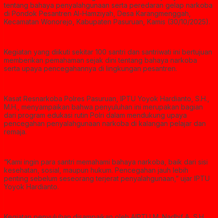
tentang bahaya penyalahgunaan serta peredaran gelap narkoba
di Pondok Pesantren Al-Hamziyah, Desa Karangmenggah,
Kecamatan Wonorejo, Kabupaten Pasuruan, Kamis (30/10/2025).
Kegiatan yang diikuti sekitar 100 santri dan santriwati ini bertujuan
memberikan pemahaman sejak dini tentang bahaya narkoba
serta upaya pencegahannya di lingkungan pesantren.
Kasat Resnarkoba Polres Pasuruan, IPTU Yoyok Hardianto, S.H.,
M.H., menyampaikan bahwa penyuluhan ini merupakan bagian
dari program edukasi rutin Polri dalam mendukung upaya
pencegahan penyalahgunaan narkoba di kalangan pelajar dan
remaja.
“Kami ingin para santri memahami bahaya narkoba, baik dari sisi
kesehatan, sosial, maupun hukum. Pencegahan jauh lebih
penting sebelum seseorang terjerat penyalahgunaan,” ujar IPTU
Yoyok Hardianto.
Kegiatan penyuluhan disampaikan oleh AIPTU M. Nadhif A, S.H.