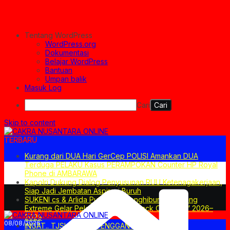
Tentang WordPress
WordPress.org
Dokumentasi
Belajar WordPress
Bantuan
Umpan balik
Masuk Log
Cari
Skip to content
TERBARU
Kurang dari DUA Hari GerCep POLISI Amankan DUA
Terduga PELAKU Kasus PERAMPOKAN Counter HP Royal
Phone di AMBARAWA
Kapolri Dukung Dialog Penyusunan RUU Ketenagakerjaan,
Siap Jadi Jembatan Aspirasi Buruh
SUKENI cs & Arlida Putri Siap Menghibur! Semarang
Extreme Gelar Pelantikan Akbar “Back On Track” 2026–
2029
08/08/2026
INGAT.. TJSL BUKAN PENGGANTI APBD