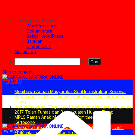
Tentang WordPress
WordPress.org
Dokumentasi
Belajar WordPress
Bantuan
Umpan balik
Masuk Log
Cari
Skip to content
TERBARU
Membawa Aduan Masyarakat Soal Infrastruktur, Kecewa
Bupati dan DPRD Tak Hadir, Lembaga 212 Desak Audiensi
Ulang
Polres Pasuruan Tegaskan Penanganan Kasus Laka Lantas
2017 Telah Tuntas dan Berkekuatan Hukum Tetap
MPLS Ramah Anak Merupakan Komitmen SMPN 1
Kertosono
Polres Pasuruan Mutasi Tiga Penyidik Polsek Beji Demi
06/08/2026
Efektivitas dan Kelancaran Proses Penyidikan