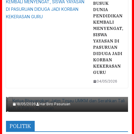
BUSUK
DUNIA
PENDIDIKAN
KEMBALI
MENYENGAT,
SISWA
YAYASAN DI
PASURUAN
DIDUGA JADI
KORBAN
KEKERASAN
GURU
a
04/05/2026
Ketua Bhayangkari Jatim Tinjau UMKM Dan
Serahkan Tali Asih Di Polres Pasuruan
18/05/2026
Har Biro Pasuruan
POLITIK