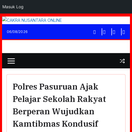
Masuk Log
Skip
to
06/08/2026
content
Polres Pasuruan Ajak
Pelajar Sekolah Rakyat
Berperan Wujudkan
Kamtibmas Kondusif