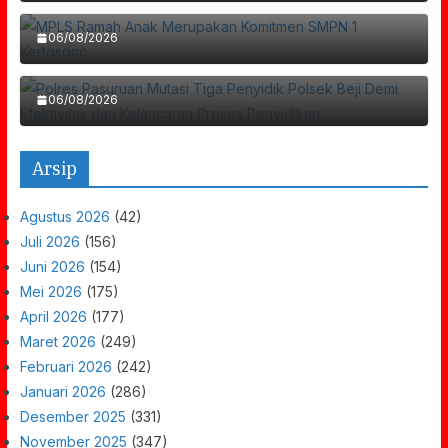
Polres Pasuruan Mutasi Tiga Penyidik Polsek
SMPN 1 Kertosono
Beji Demi Efektivitas Dan Kelancaran Proses
06/08/2026
Penyidikan
06/08/2026
Arsip
Agustus 2026
(42)
Juli 2026
(156)
Juni 2026
(154)
Mei 2026
(175)
April 2026
(177)
Maret 2026
(249)
Februari 2026
(242)
Januari 2026
(286)
Desember 2025
(331)
November 2025
(347)