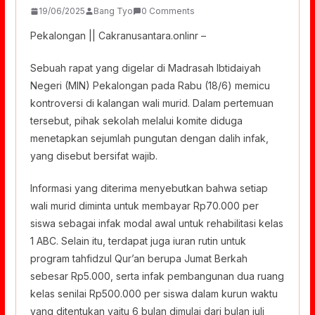
19/06/2025
Bang Tyo
0 Comments
Pekalongan || Cakranusantara.onlinr –
Sebuah rapat yang digelar di Madrasah Ibtidaiyah
Negeri (MIN) Pekalongan pada Rabu (18/6) memicu
kontroversi di kalangan wali murid. Dalam pertemuan
tersebut, pihak sekolah melalui komite diduga
menetapkan sejumlah pungutan dengan dalih infak,
yang disebut bersifat wajib.
Informasi yang diterima menyebutkan bahwa setiap
wali murid diminta untuk membayar Rp70.000 per
siswa sebagai infak modal awal untuk rehabilitasi kelas
1 ABC. Selain itu, terdapat juga iuran rutin untuk
program tahfidzul Qur’an berupa Jumat Berkah
sebesar Rp5.000, serta infak pembangunan dua ruang
kelas senilai Rp500.000 per siswa dalam kurun waktu
yang ditentukan yaitu 6 bulan dimulai dari bulan juli