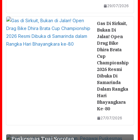
29/07/2026
Gas Di Sirkuit,
Bukan Di
Jalan! Open
Drag Bike
Dhira Brata
Cup
Championship
2026 Resmi
Dibuka Di
Samarinda
Dalam Rangka
Hari
Bhayangkara
Diduga Ingkari Surat Pernyataan, Pegawai
Ke-80
Puskesmas Pohjentrek Dipersoalkan; Klaim
27/07/2026
Bahu Jalan Kabupaten Sebagai Aset
Sempat Memanas, Audiensi FORMAT Dan
Puskesmas Tuai Sorotan