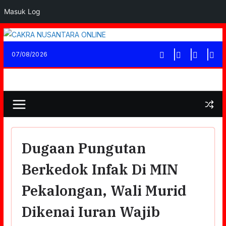
Masuk Log
Skip
to
07/08/2026
content
Dugaan Pungutan
Berkedok Infak Di MIN
Pekalongan, Wali Murid
Dikenai Iuran Wajib